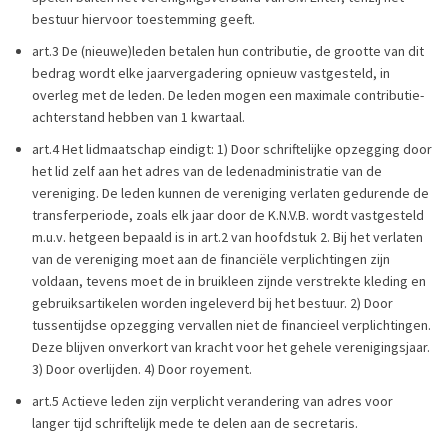
bestuur hiervoor toestemming geeft.
art.3 De (nieuwe)leden betalen hun contributie, de grootte van dit
bedrag wordt elke jaarvergadering opnieuw vastgesteld, in
overleg met de leden. De leden mogen een maximale contributie-
achterstand hebben van 1 kwartaal.
art.4 Het lidmaatschap eindigt: 1) Door schriftelijke opzegging door
het lid zelf aan het adres van de ledenadministratie van de
vereniging. De leden kunnen de vereniging verlaten gedurende de
transferperiode, zoals elk jaar door de K.N.V.B. wordt vastgesteld
m.u.v. hetgeen bepaald is in art.2 van hoofdstuk 2. Bij het verlaten
van de vereniging moet aan de financiële verplichtingen zijn
voldaan, tevens moet de in bruikleen zijnde verstrekte kleding en
gebruiksartikelen worden ingeleverd bij het bestuur. 2) Door
tussentijdse opzegging vervallen niet de financieel verplichtingen.
Deze blijven onverkort van kracht voor het gehele verenigingsjaar.
3) Door overlijden. 4) Door royement.
art.5 Actieve leden zijn verplicht verandering van adres voor
langer tijd schriftelijk mede te delen aan de secretaris.