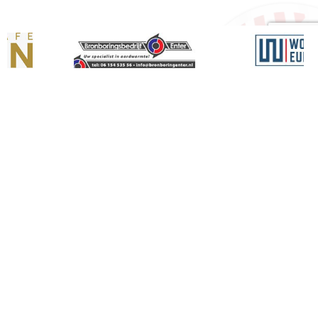
ZOEK
Contactgegevens
Accommodatie:
Krompatte 2, 7468 AS, Enter
Telefoon:
06-46179521
E-mail:
info@sventer.nl