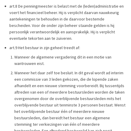
art.8 De penningmeester is belast met de (leden)administratie en
voert het financieel beheer. Hij is verplicht daarvan nauwkeurig
aantekeningen te behouden in de daarvoor bestemde
bescheiden. Voor de onder zijn beheer staande gelden is hij
persoonlijk verantwoordelijk en aansprakelijk. Hij is verplicht
eventuele tekorten aan te zuiveren.
art.9 Het bestuur in zijn geheel treedt af:
Wanneer de algemene vergadering dit in een motie van
wantrouwen eist.
Wanneer het daar zelf toe besluit. In dit geval wordt ad interim
een commissie van 3 leden gekozen, die de lopende zaken
afhandelt en een nieuwe stemming voorbereidt. Bij tussentijds
aftreden van een of meerdere bestuursleden worden de taken
overgenomen door de overblijvende bestuursleden mits het
overblijvende bestuur uit tenminste 3 personen bestaat. Wenst
het overblijvende bestuur één of meerdere nieuwe
bestuursleden, dan bereidt het bestuur een algemene
stemming ter verkiezingen van één of meerdere
bestuursleden. Een aftredend bestuurslid kan zich nooit