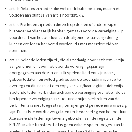
art.1b Relaties zijn leden die wel contributie betalen, maar niet
voldoen aan punt 1a van art. 1 hoofdstuk 2.
art.1c Ere leden zijn leden die zich op de een of andere wijze
bijzonder verdienstelijk hebben gemaakt voor de vereniging. Op
voordracht van het bestuur aan de algemene jaarvergadering
kunnen ere leden benoemd worden, dit met meerderheid van
stemmen.
art.2 Spelende leden zijn zij, die als zodanig door het bestuur zijn
aangenomen en voor het lopende verenigingsjaar zijn
doorgegeven aan de K.N.V.B.. Elk spelend lid dient zijn naam,
geboortedatum en volledig adres aan de ledenadministratie te
overleggen dit inclusief een copy van zijn/haar legitimatiebewijs.
Spelende leden verbinden zich aan de vereniging tot het einde van
het lopende verenigingsjaar. Het tussentijds verbreken van de
verbintenis is niet toegestaan, tenzij er geldige redenen aanwezig
zijn. Dit laatste wordt overgelaten ter beoordeling van het bestuur.
Alle spelende leden zijn tevens gebonden aan de regels van de
K.N.V.B. inzake transfers. Het is geen enkele speler toegestaan te
spelen buiten het verenigingsverband van S.V. Enter, tenzij het