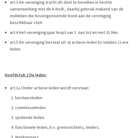
art.3 De vereniging tracht dit doel te bereiken in hechte
samenwerking met de K.N.V.B., daarbij gebruik makend van de
middelen die bovengenoemde bond aan de vereniging
beschikbaar stelt.
art.4 Het verenigingsjaar loopt van 1 Juni tot en met 31 Mei.
art.5 De vereniging bestaat uit: a) actieve leden b) relaties c) ere
leden.
Hoofdstuk 2 De leden:
art.1a Onder actieve leden wordt verstaan:
bestuursleden.
commissieleden.
spelende leden.
functionele leden, b.v. grensrechters, leiders.
Werknemers.