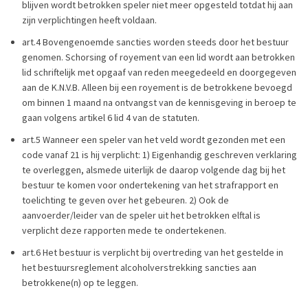
blijven wordt betrokken speler niet meer opgesteld totdat hij aan
zijn verplichtingen heeft voldaan.
art.4 Bovengenoemde sancties worden steeds door het bestuur
genomen. Schorsing of royement van een lid wordt aan betrokken
lid schriftelijk met opgaaf van reden meegedeeld en doorgegeven
aan de K.N.V.B. Alleen bij een royement is de betrokkene bevoegd
om binnen 1 maand na ontvangst van de kennisgeving in beroep te
gaan volgens artikel 6 lid 4 van de statuten.
art.5 Wanneer een speler van het veld wordt gezonden met een
code vanaf 21 is hij verplicht: 1) Eigenhandig geschreven verklaring
te overleggen, alsmede uiterlijk de daarop volgende dag bij het
bestuur te komen voor ondertekening van het strafrapport en
toelichting te geven over het gebeuren. 2) Ook de
aanvoerder/leider van de speler uit het betrokken elftal is
verplicht deze rapporten mede te ondertekenen.
art.6 Het bestuur is verplicht bij overtreding van het gestelde in
het bestuursreglement alcoholverstrekking sancties aan
betrokkene(n) op te leggen.