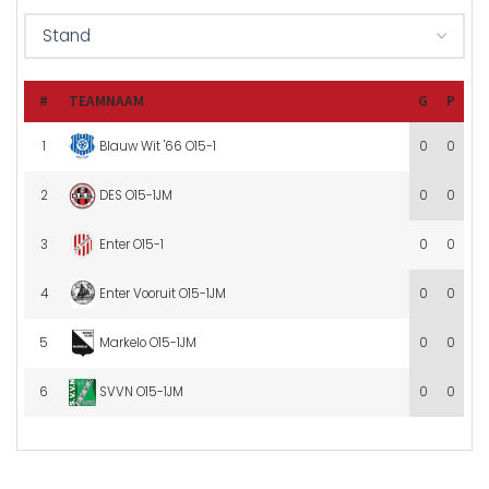
#
TEAMNAAM
G
P
Blauw Wit '66 O15-1
1
0
0
DES O15-1JM
2
0
0
Enter O15-1
3
0
0
Enter Vooruit O15-1JM
4
0
0
Markelo O15-1JM
5
0
0
SVVN O15-1JM
6
0
0