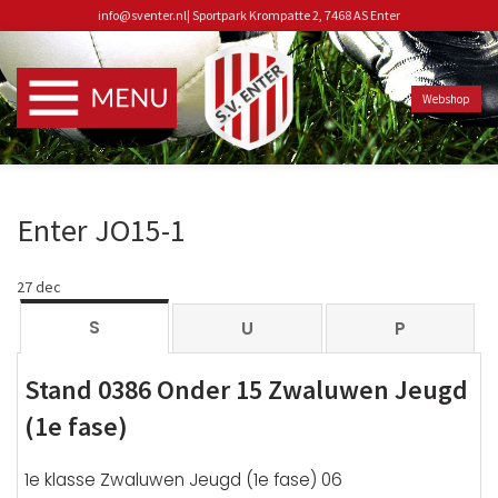
info@sventer.nl
|
Sportpark Krompatte 2, 7468 AS Enter
Webshop
Enter JO15-1
27
dec
S
U
P
Stand 0386 Onder 15 Zwaluwen Jeugd
(1e fase)
1e klasse Zwaluwen Jeugd (1e fase) 06