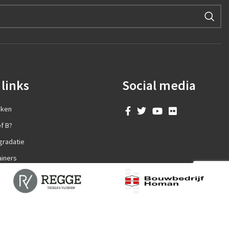
links
Social media
aken
f B?
gradatie
ainers
en?