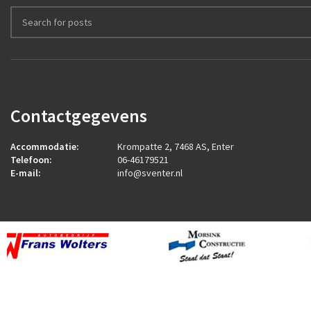
Contactgegevens
Accommodatie:
Krompatte 2, 7468 AS, Enter
Telefoon:
06-46179521
E-mail:
info@sventer.nl
2026
ROCK Design B.V.