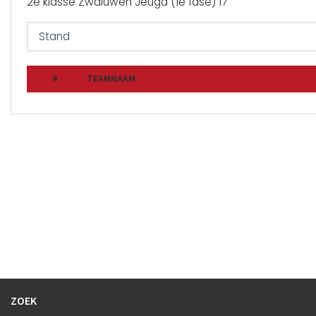
2e klasse Zwaluwen Jeugd (1e fase) 17
#
TEAMNAAM
ZOEK