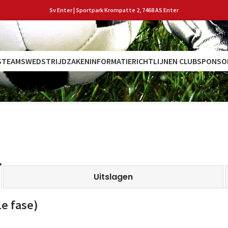
Sv Enter | Sportpark Krompatte 2, 7468 AS Enter
S
TEAMS
WEDSTRIJDZAKEN
INFORMATIE
RICHTLIJNEN CLUB
SPONSO
Uitslagen
e fase)