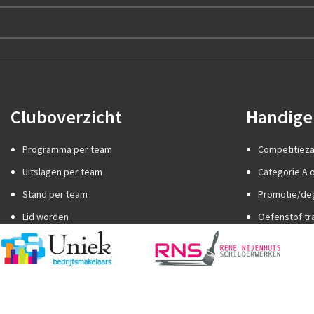
Cluboverzicht
Handige 
Programma per team
Competitiez
Uitslagen per team
Categorie A o
Stand per team
Promotie/de
Lid worden
Oefenstof tr
Internationaal jeugdtoernooi
Spelregels
Sponsor worden
Trainer word