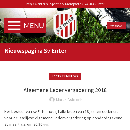
info@sventer.nl
|
Sportpark Krompatte 2, 7468 AS Enter
Webshop
Nieuwspagina Sv Enter
LAATSTE NIEUWS
Algemene Ledenvergadering 2018
Martin Asbroek
Het bestuur van sv Enter nodigt alle leden van 18 jaar en ouder uit
voor de jaarlijkse Algemene Ledenvergadering op donderdagavond
29 maart a.s. om 20.30 uur.