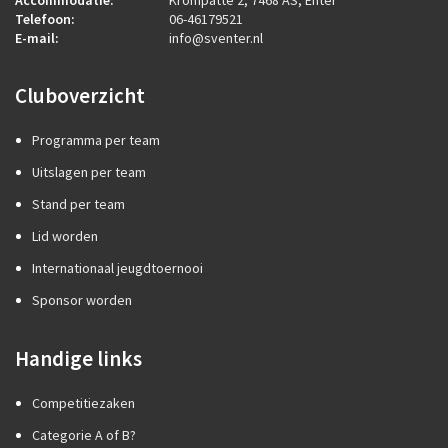
Accommodatie:
Krompatte 2, 7468 AS, Enter
Telefoon:
06-46179521
E-mail:
info@sventer.nl
Cluboverzicht
Programma per team
Uitslagen per team
Stand per team
Lid worden
Internationaal jeugdtoernooi
Sponsor worden
Handige links
Competitiezaken
Categorie A of B?