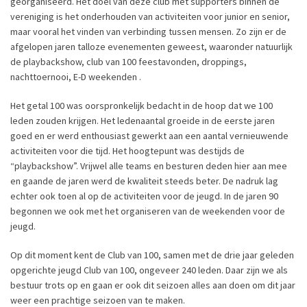
georganiseerd. Het doel van deze club met supporters binnen de
vereniging is het onderhouden van activiteiten voor junior en senior,
maar vooral het vinden van verbinding tussen mensen. Zo zijn er de
afgelopen jaren talloze evenementen geweest, waaronder natuurlijk
de playbackshow, club van 100 feestavonden, droppings,
nachttoernooi, E-D weekenden .
Het getal 100 was oorspronkelijk bedacht in de hoop dat we 100
leden zouden krijgen. Het ledenaantal groeide in de eerste jaren
goed en er werd enthousiast gewerkt aan een aantal vernieuwende
activiteiten voor die tijd. Het hoogtepunt was destijds de
“playbackshow”. Vrijwel alle teams en besturen deden hier aan mee
en gaande de jaren werd de kwaliteit steeds beter. De nadruk lag
echter ook toen al op de activiteiten voor de jeugd. In de jaren 90
begonnen we ook met het organiseren van de weekenden voor de
jeugd.
Op dit moment kent de Club van 100, samen met de drie jaar geleden
opgerichte jeugd Club van 100, ongeveer 240 leden. Daar zijn we als
bestuur trots op en gaan er ook dit seizoen alles aan doen om dit jaar
weer een prachtige seizoen van te maken.