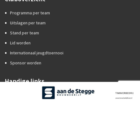
Programma per team
Uitslagen per team
Stand per team
Lid worden
Internationaal jeugdtoernooi
Sponsor worden
Handige links
Competitiezaken
Categorie A of B?
Promotie/degradatie
Oefenstof trainers
Spelregels