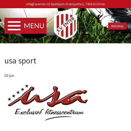
info@sventer.nl
|
Sportpark Krompatte 2, 7468 AS Enter
Webshop
usa sport
03
jun