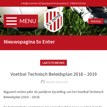
info@sventer.nl
|
Sportpark Krompatte 2, 7468 AS Enter
Webshop
Nieuwspagina Sv Enter
LAATSTE NIEUWS
Voetbal Technisch Beleidsplan 2018 – 2019
Martin Asbroek
Bijgaand vinden jullie de jaarlijkse bijstelling van het
Voetbal Technisch
Beleidsplan
(2018 – 2019).