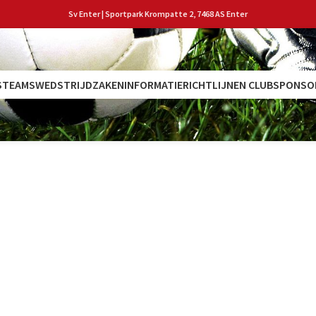
Sv Enter | Sportpark Krompatte 2, 7468 AS Enter
S
TEAMS
WEDSTRIJDZAKEN
INFORMATIE
RICHTLIJNEN CLUB
SPONSO