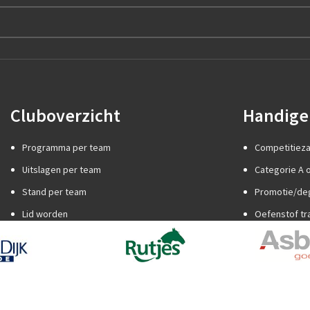
Cluboverzicht
Handige 
Programma per team
Competitiez
Uitslagen per team
Categorie A o
Stand per team
Promotie/de
Lid worden
Oefenstof tr
Internationaal jeugdtoernooi
Spelregels
Sponsor worden
Trainer word