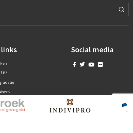
links
Social media
aken
f B?
gradatie
ainers
en?