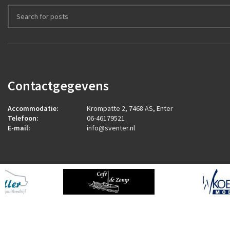
Contactgegevens
Accommodatie:
Krompatte 2, 7468 AS, Enter
Telefoon:
06-46179521
E-mail:
info@sventer.nl
2026
ROCK Design B.V.