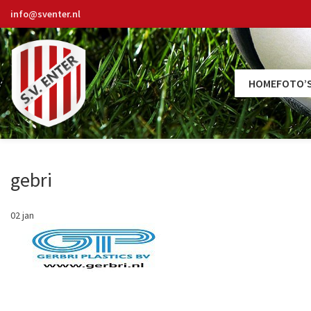
info@sventer.nl
HOME
FOTO’
gebri
02
jan