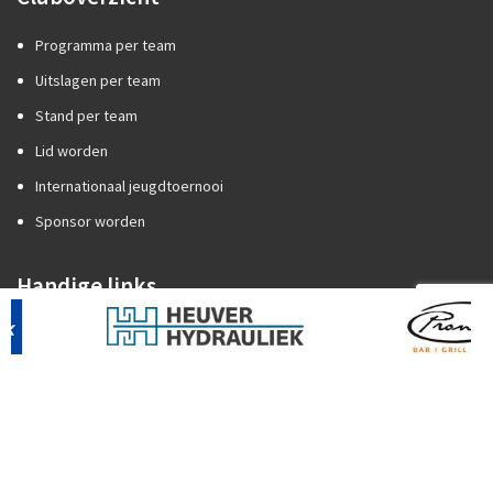
Programma per team
Uitslagen per team
Stand per team
Lid worden
Internationaal jeugdtoernooi
Sponsor worden
Handige links
Competitiezaken
Categorie A of B?
Promotie/degradatie
Oefenstof trainers
Spelregels