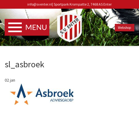
info@sventer.nl
|
Sportpark Krompatte 2, 7468 AS Enter
Webshop
sl_asbroek
02
jan