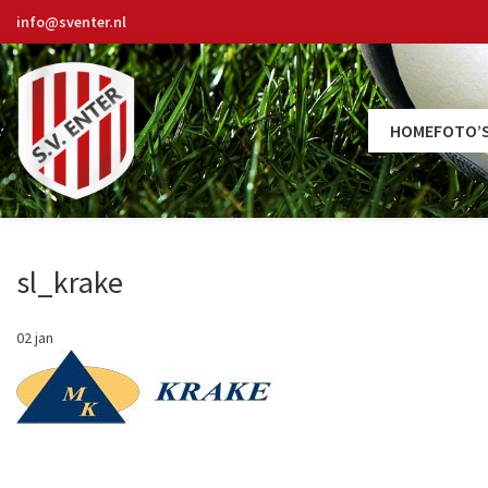
info@sventer.nl
HOME
FOTO’
sl_krake
02
jan