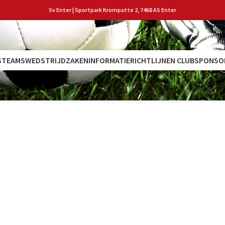
Sv Enter | Sportpark Krompatte 2, 7468 AS Enter
S
TEAMS
WEDSTRIJDZAKEN
INFORMATIE
RICHTLIJNEN CLUB
SPONSO