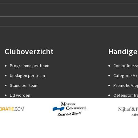
Cluboverzicht
Handige 
Programma per team
Competitiez
Uitslagen per team
Categorie A o
Stand per team
Promotie/de
Lid worden
Oefenstof tr
Internationaal jeugdtoernooi
Spelregels
Sponsor worden
Trainer word