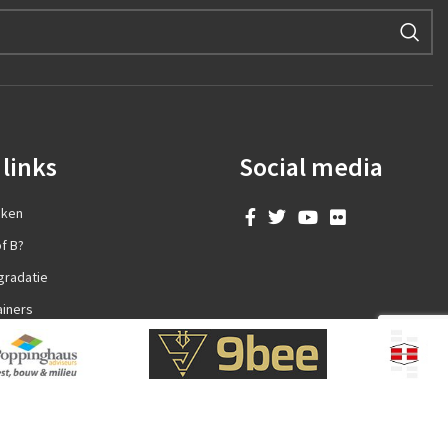
links
Social media
aken
f B?
gradatie
ainers
en?