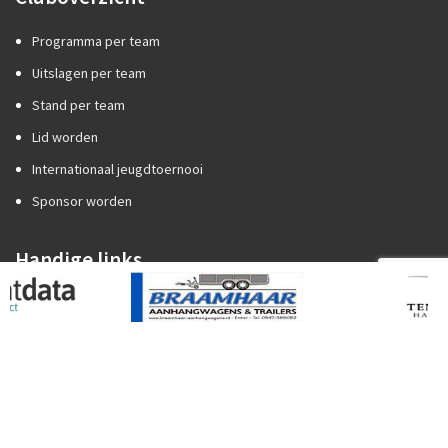
Programma per team
Uitslagen per team
Stand per team
Lid worden
Internationaal jeugdtoernooi
Sponsor worden
Handige links
Competitiezaken
Categorie A of B?
Promotie/degradatie
Oefenstof trainers
Spelregels