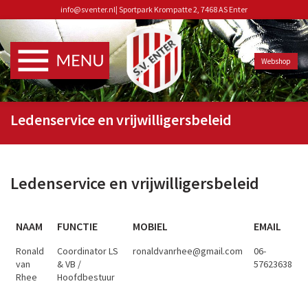
info@sventer.nl
|
Sportpark Krompatte 2, 7468 AS Enter
Webshop
Ledenservice en vrijwilligersbeleid
Ledenservice en vrijwilligersbeleid
NAAM
FUNCTIE
MOBIEL
EMAIL
Ronald
Coordinator LS
ronaldvanrhee@gmail.com
06-
van
& VB /
57623638
Rhee
Hoofdbestuur