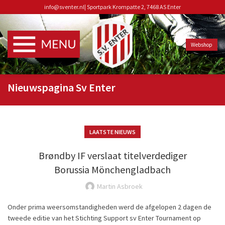
info@sventer.nl
|
Sportpark Krompatte 2, 7468 AS Enter
Webshop
Nieuwspagina Sv Enter
LAATSTE NIEUWS
Brøndby IF verslaat titelverdediger
Borussia Mönchengladbach
Martin Asbroek
Onder prima weersomstandigheden werd de afgelopen 2 dagen de
tweede editie van het
Stichting Support sv Enter Tournament
op