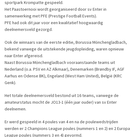
sportpark Krompatte gespeeld.
Het Paastoernooi wordt georganiseerd door sv Enter in
samenwerking met PFE (Prestige Football Events).
PFE had ook dit jaar voor een kwalitatief hoogwaardig
deelnemersveld gezorgd.
Ook de winnaars van de eerste editie, Borussia Mönchengladbach,
bekend vanwege de uitstekende jeugdopleiding, waren opnieuw
naar Enter afgereisd.
Naast Borussia Mönchengladbach vooraanstaande teams uit
Nederland (o.a. PSV en AZ Alkmaar), Denemarken (Brøndby IF, AGF
Aarhus en Odense BK), Engeland (West Ham United), België (KRC
Genk).
Het totale deelnemersveld bestond uit 16 teams, vanwege de
amateurstatus mocht de JO13-1 (één jaar ouder) van sv Enter
deelnemen.
Er werd gespeeld in 4 poules van 4 en na de poulewedstrijden
werden er 2 Champions League poules (nummers 1 en 2) en 2 Europa
League poules (nummers 3 en 4) gevormd.