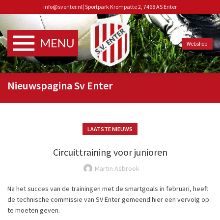
info@sventer.nl
|
Sportpark Krompatte 2, 7468 AS Enter
Webshop
Nieuwspagina Sv Enter
LAATSTE NIEUWS
Circuittraining voor junioren
Martin Asbroek
Na het succes van de trainingen met de smartgoals in februari, heeft
de technische commissie van SV Enter gemeend hier een vervolg op
te moeten geven.