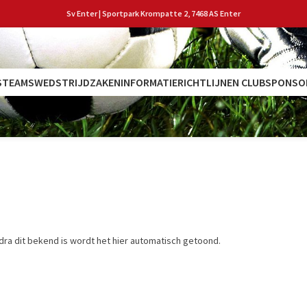
Sv Enter | Sportpark Krompatte 2, 7468 AS Enter
S
TEAMS
WEDSTRIJDZAKEN
INFORMATIE
RICHTLIJNEN CLUB
SPONSO
dra dit bekend is wordt het hier automatisch getoond.