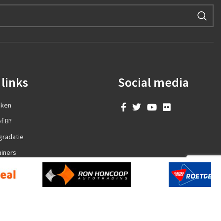
links
Social media
aken
f B?
gradatie
ainers
en?