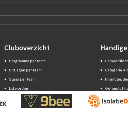
Cluboverzicht
Handige 
Programma per team
Competitiez
Uitslagen per team
Categorie A o
Stand per team
Promotie/de
Lid worden
Oefenstof tr
Internationaal jeugdtoernooi
Spelregels
Sponsor worden
Trainer word