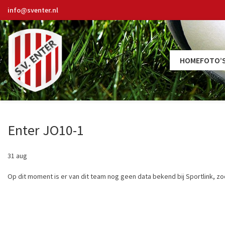
info@sventer.nl
HOME
FOTO’
Enter JO10-1
31
aug
Op dit moment is er van dit team nog geen data bekend bij Sportlink, zo