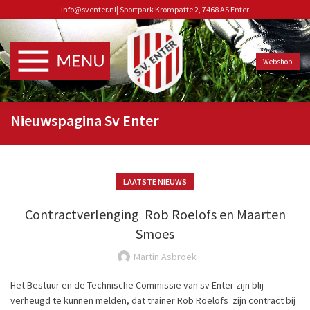
info@sventer.nl
|
Sportpark Krompatte 2, 7468 AS Enter
Webshop
Nieuwspagina Sv Enter
LAATSTE NIEUWS
Contractverlenging Rob Roelofs en Maarten
Smoes
Martin Asbroek
Het Bestuur en de Technische Commissie van sv Enter zijn blij
verheugd te kunnen melden, dat trainer Rob Roelofs zijn contract bij