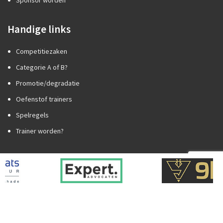
Sponsor worden
Handige links
Competitiezaken
Categorie A of B?
Promotie/degradatie
Oefenstof trainers
Spelregels
Trainer worden?
Social media
2026
ROCK Design B.V.