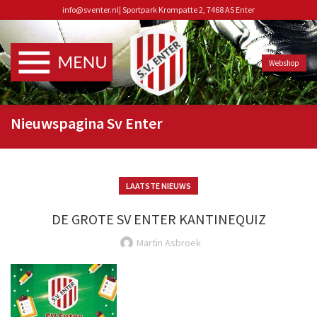
info@sventer.nl
|
Sportpark Krompatte 2, 7468 AS Enter
Webshop
Nieuwspagina Sv Enter
LAATSTE NIEUWS
DE GROTE SV ENTER KANTINEQUIZ
Martin Asbroek