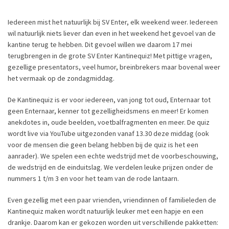
Iedereen mist het natuurlijk bij SV Enter, elk weekend weer. Iedereen
wil natuurlijk niets liever dan even in het weekend het gevoel van de
kantine terug te hebben. Dit gevoel willen we daarom 17 mei
terugbrengen in de grote SV Enter Kantinequiz! Met pittige vragen,
gezellige presentators, veel humor, breinbrekers maar bovenal weer
het vermaak op de zondagmiddag.
De Kantinequiz is er voor iedereen, van jong tot oud, Enternaar tot
geen Enternaar, kenner tot gezelligheidsmens en meer! Er komen
anekdotes in, oude beelden, voetbalfragmenten en meer. De quiz
wordt live via YouTube uitgezonden vanaf 13.30 deze middag (ook
voor de mensen die geen belang hebben bij de quiz is het een
aanrader). We spelen een echte wedstrijd met de voorbeschouwing,
de wedstrijd en de einduitslag. We verdelen leuke prijzen onder de
nummers 1 t/m 3 en voor het team van de rode lantaarn.
Even gezellig met een paar vrienden, vriendinnen of familieleden de
Kantinequiz maken wordt natuurlijk leuker met een hapje en een
drankje. Daarom kan er gekozen worden uit verschillende pakketten: