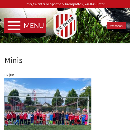
info@sventer.nl
|
Sportpark Krompatte 2, 7468 AS Enter
Webshop
Minis
02
jun