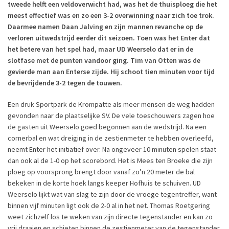
tweede helft een veldoverwicht had, was het de thuisploeg die het
meest effectief was en zo een 3-2 overwinning naar zich toe trok.
Daarmee namen Daan Jalving en zijn mannen revanche op de
verloren uitwedstrijd eerder dit seizoen. Toen was het Enter dat
het betere van het spel had, maar UD Weerselo dat er in de
slotfase met de punten vandoor ging. Tim van Otten was de
gevierde man aan Enterse zijde. Hij schoot tien minuten voor tijd
de bevrijdende 3-2 tegen de touwen.
Een druk Sportpark de Krompatte als meer mensen de weg hadden
gevonden naar de plaatselijke SV. De vele toeschouwers zagen hoe
de gasten uit Weerselo goed begonnen aan de wedstrijd. Na een
cornerbal en wat dreiging in de zestienmeter te hebben overleefd,
neemt Enter het initiatief over. Na ongeveer 10 minuten spelen staat
dan ook al de 1-0 op het scorebord. Het is Mees ten Broeke die zijn
ploeg op voorsprong brengt door vanaf zo’n 20 meter de bal
bekeken in de korte hoek langs keeper Hofhuis te schuiven. UD
Weerselo lijkt wat van slag te zijn door de vroege tegentreffer, want
binnen vijf minuten ligt ook de 2-0 al in het net. Thomas Roetgering
weet zichzelf los te weken van zijn directe tegenstander en kan zo
vrij draaien en schieten binnen de zestienmeter van de tegenstander.