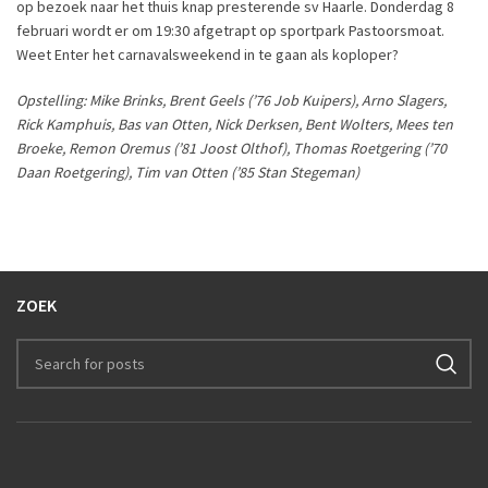
op bezoek naar het thuis knap presterende sv Haarle. Donderdag 8
februari wordt er om 19:30 afgetrapt op sportpark Pastoorsmoat.
Weet Enter het carnavalsweekend in te gaan als koploper?
Opstelling: Mike Brinks, Brent Geels (’76 Job Kuipers), Arno Slagers,
Rick Kamphuis, Bas van Otten, Nick Derksen, Bent Wolters, Mees ten
Broeke, Remon Oremus (’81 Joost Olthof), Thomas Roetgering (’70
Daan Roetgering), Tim van Otten (’85 Stan Stegeman)
ZOEK