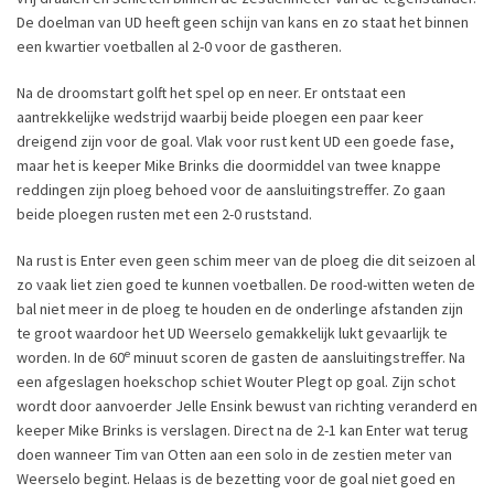
De doelman van UD heeft geen schijn van kans en zo staat het binnen
een kwartier voetballen al 2-0 voor de gastheren.
Na de droomstart golft het spel op en neer. Er ontstaat een
aantrekkelijke wedstrijd waarbij beide ploegen een paar keer
dreigend zijn voor de goal. Vlak voor rust kent UD een goede fase,
maar het is keeper Mike Brinks die doormiddel van twee knappe
reddingen zijn ploeg behoed voor de aansluitingstreffer. Zo gaan
beide ploegen rusten met een 2-0 ruststand.
Na rust is Enter even geen schim meer van de ploeg die dit seizoen al
zo vaak liet zien goed te kunnen voetballen. De rood-witten weten de
bal niet meer in de ploeg te houden en de onderlinge afstanden zijn
te groot waardoor het UD Weerselo gemakkelijk lukt gevaarlijk te
e
worden. In de 60
minuut scoren de gasten de aansluitingstreffer. Na
een afgeslagen hoekschop schiet Wouter Plegt op goal. Zijn schot
wordt door aanvoerder Jelle Ensink bewust van richting veranderd en
keeper Mike Brinks is verslagen. Direct na de 2-1 kan Enter wat terug
doen wanneer Tim van Otten aan een solo in de zestien meter van
Weerselo begint. Helaas is de bezetting voor de goal niet goed en