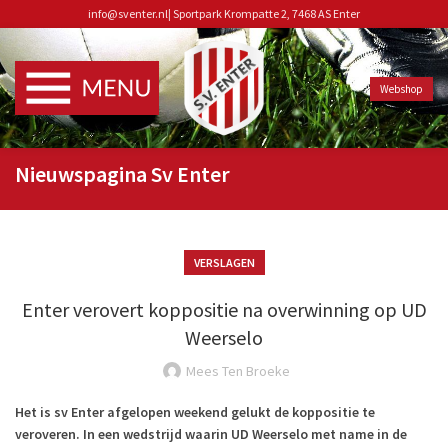
info@sventer.nl
|
Sportpark Krompatte 2, 7468 AS Enter
Webshop
Nieuwspagina Sv Enter
VERSLAGEN
Enter verovert koppositie na overwinning op UD
Weerselo
Mees Ten Broeke
Het is sv Enter afgelopen weekend gelukt de koppositie te
veroveren. In een wedstrijd waarin UD Weerselo met name in de