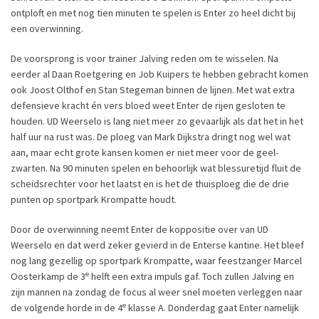
ontploft en met nog tien minuten te spelen is Enter zo heel dicht bij
een overwinning.
De voorsprong is voor trainer Jalving reden om te wisselen. Na
eerder al Daan Roetgering en Job Kuipers te hebben gebracht komen
ook Joost Olthof en Stan Stegeman binnen de lijnen. Met wat extra
defensieve kracht én vers bloed weet Enter de rijen gesloten te
houden. UD Weerselo is lang niet meer zo gevaarlijk als dat het in het
half uur na rust was. De ploeg van Mark Dijkstra dringt nog wel wat
aan, maar echt grote kansen komen er niet meer voor de geel-
zwarten. Na 90 minuten spelen en behoorlijk wat blessuretijd fluit de
scheidsrechter voor het laatst en is het de thuisploeg die de drie
punten op sportpark Krompatte houdt.
Door de overwinning neemt Enter de koppositie over van UD
Weerselo en dat werd zeker gevierd in de Enterse kantine. Het bleef
nog lang gezellig op sportpark Krompatte, waar feestzanger Marcel
e
Oosterkamp de 3
helft een extra impuls gaf. Toch zullen Jalving en
zijn mannen na zondag de focus al weer snel moeten verleggen naar
e
de volgende horde in de 4
klasse A. Donderdag gaat Enter namelijk