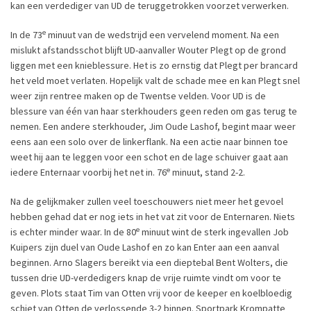
kan een verdediger van UD de teruggetrokken voorzet verwerken.
e
In de 73
minuut van de wedstrijd een vervelend moment. Na een
mislukt afstandsschot blijft UD-aanvaller Wouter Plegt op de grond
liggen met een knieblessure. Het is zo ernstig dat Plegt per brancard
het veld moet verlaten. Hopelijk valt de schade mee en kan Plegt snel
weer zijn rentree maken op de Twentse velden. Voor UD is de
blessure van één van haar sterkhouders geen reden om gas terug te
nemen. Een andere sterkhouder, Jim Oude Lashof, begint maar weer
eens aan een solo over de linkerflank. Na een actie naar binnen toe
weet hij aan te leggen voor een schot en de lage schuiver gaat aan
e
iedere Enternaar voorbij het net in. 76
minuut, stand 2-2.
Na de gelijkmaker zullen veel toeschouwers niet meer het gevoel
hebben gehad dat er nog iets in het vat zit voor de Enternaren. Niets
e
is echter minder waar. In de 80
minuut wint de sterk ingevallen Job
Kuipers zijn duel van Oude Lashof en zo kan Enter aan een aanval
beginnen. Arno Slagers bereikt via een dieptebal Bent Wolters, die
tussen drie UD-verdedigers knap de vrije ruimte vindt om voor te
geven. Plots staat Tim van Otten vrij voor de keeper en koelbloedig
schiet van Otten de verlossende 3-2 binnen. Sportpark Krompatte