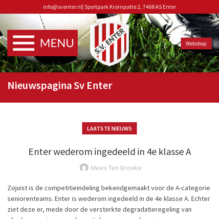
info@sventer.nl
|
Sportpark Krompatte 2, 7468 AS Enter
Webshop
Nieuwspagina Sv Enter
LAATSTE NIEUWS
Enter wederom ingedeeld in 4e klasse A
Mees Ten Broeke
Zojuist is de
competitieindeling
bekendgemaakt voor de A-categorie
seniorenteams.
Enter is wederom ingedeeld in de 4e klasse A. Echter
ziet deze er, mede door de versterkte degradatieregeling van