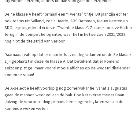
afgelopen seizoen, anders uit
dan voorgaande seizoenen
.
De 4e klasse A heeft normaal een “Twents” tintje.
Di
t jaar
zijn echter
ook teams uit Salland, zoals Haarle, ABS Bathmen, Nieuw Heeten en
SDOL zijn ingedeeld
in deze “Twentse klasse”
. Zo keert ook vv H
olten
terug in de
competiti
e bij Enter, waar het in het seiz
o
en 2021/2022
nog nipt de titelstrijd van verloor.
Daarnaast valt op dat er maar liefst zes degradanten uit de 3e klasse
zijn geplaatst in deze 4e klasse A. Dat betekent dat er komend
seizoen pittige, maar vooral mooie affiches op de wedstrijdkalender
komen te staan!
De A-selectie heeft voorlopig nog zomervakantie. Vanaf 1 augustus
gaan de mannen weer vol aan de bak. Hoe
kersverse trainer Daan
Jalving de
voorbereiding
precies heeft ingericht
, laten we u in de
komende weken weten.