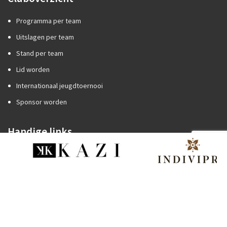
Programma per team
Uitslagen per team
Stand per team
Lid worden
Internationaal jeugdtoernooi
Sponsor worden
Handige links
Competitiezaken
Categorie A of B?
Promotie/degradatie
Oefenstof trainers
Spelregels