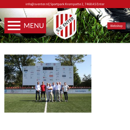
info@sventer.nl
|
Sportpark Krompatte 2, 7468 AS Enter
Webshop