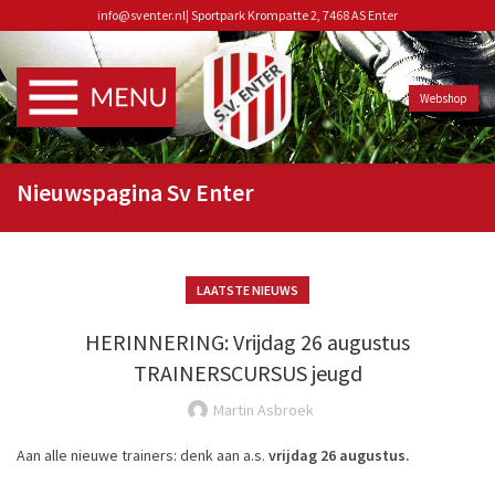
info@sventer.nl
|
Sportpark Krompatte 2, 7468 AS Enter
Webshop
Nieuwspagina Sv Enter
LAATSTE NIEUWS
HERINNERING: Vrijdag 26 augustus
TRAINERSCURSUS jeugd
Martin Asbroek
Aan alle nieuwe trainers: denk aan a.s.
vrijdag 26 augustus.