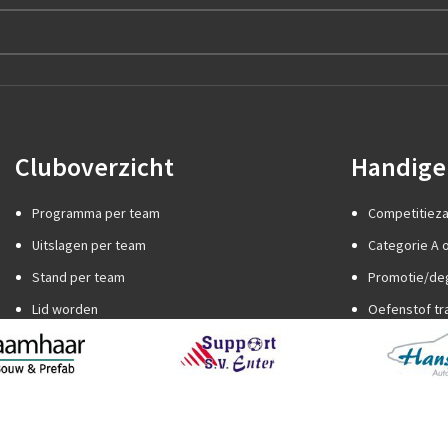
Cluboverzicht
Handige 
Programma per team
Competitiez
Uitslagen per team
Categorie A o
Stand per team
Promotie/de
Lid worden
Oefenstof tr
Internationaal jeugdtoernooi
Spelregels
Sponsor worden
Trainer word