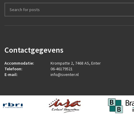
Contactgegevens
Accommodatie:
Krompatte 2, 7468 AS, Enter
Telefoon:
06-46179521
E-mail:
info@sventer.nl
2026
ROCK Design B.V.