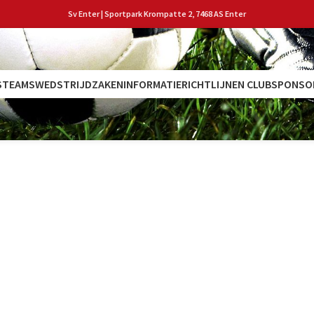
Sv Enter | Sportpark Krompatte 2, 7468 AS Enter
S
TEAMS
WEDSTRIJDZAKEN
INFORMATIE
RICHTLIJNEN CLUB
SPONSO