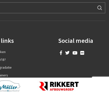
links
Social media
aken
f B?
gradatie
ainers
en?