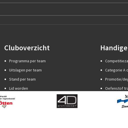
Cluboverzicht
Handige 
Programma per team
Competitiez
Uitslagen per team
Categorie A o
Stand per team
Promotie/de
Lid worden
Oefenstof tr
Internationaal jeugdtoernooi
Spelregels
Sponsor worden
Trainer word