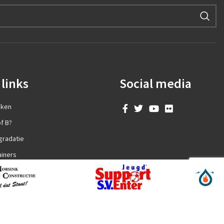
links
Social media
aken
f B?
gradatie
ainers
en?