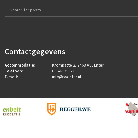
Contactgegevens
Accommodatie:
Krompatte 2, 7468 AS, Enter
Telefoon:
06-46179521
E-mail:
info@sventer.nl
2026
ROCK Design B.V.