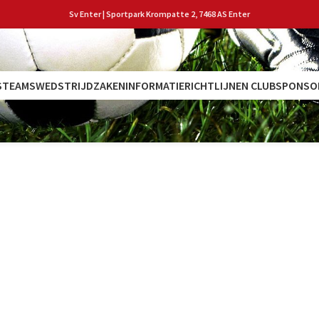
Sv Enter | Sportpark Krompatte 2, 7468 AS Enter
S
TEAMS
WEDSTRIJDZAKEN
INFORMATIE
RICHTLIJNEN CLUB
SPONSO