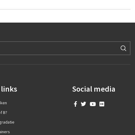
links
Social media
aken
f B?
gradatie
ainers