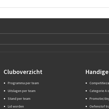
Cluboverzicht
Handige 
Programma per team
Competitiez
Uitslagen per team
Categorie A o
Stand per team
Promotie/de
Lid worden
Oefenstof tr