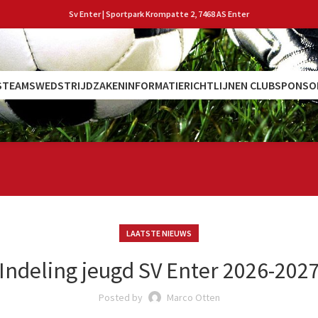
Sv Enter | Sportpark Krompatte 2, 7468 AS Enter
S
TEAMS
WEDSTRIJDZAKEN
INFORMATIE
RICHTLIJNEN CLUB
SPONSO
LAATSTE NIEUWS
Indeling jeugd SV Enter 2026-202
Posted by
Marco Otten