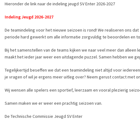
Hieronder de link naar de indeling jeugd SV Enter 2026-2027
Indeling Jeugd 2026-2027
De teamindeling voor het nieuwe seizoen is rond! We realiseren ons dat
periode hard gewerkt om alle informatie zorgvuldig te beoordelen en to
Bij het samenstellen van de teams kijken we naar veel meer dan alleen l
maakt het ieder jaar weer een uitdagende puzzel. Samen hebben we gepro
Tegelijkertijd beseffen we dat een teamindeling niet altijd voor iederee
je vragen of wil je ergens meer uitleg over? Neem gerust contact met o
Wij wensen alle spelers een sportief, leerzaam en vooral plezierig sei
Samen maken we er weer een prachtig seizoen van.
De Technische Commissie Jeugd SV Enter