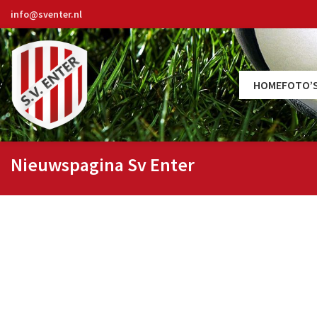
info@sventer.nl
HOME
FOTO’
Nieuwspagina Sv Enter