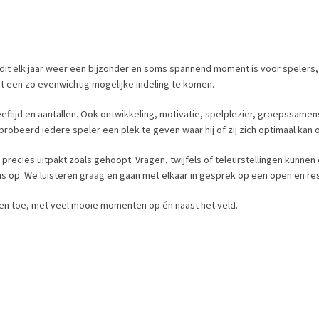
 dit elk jaar weer een bijzonder en soms spannend moment is voor spelers,
t een zo evenwichtig mogelijke indeling te komen.
eeftijd en aantallen. Ook ontwikkeling, motivatie, spelplezier, groepssamen
beerd iedere speler een plek te geven waar hij of zij zich optimaal kan o
n precies uitpakt zoals gehoopt. Vragen, twijfels of teleurstellingen kunne
ns op. We luisteren graag en gaan met elkaar in gesprek op een open en re
zoen toe, met veel mooie momenten op én naast het veld.