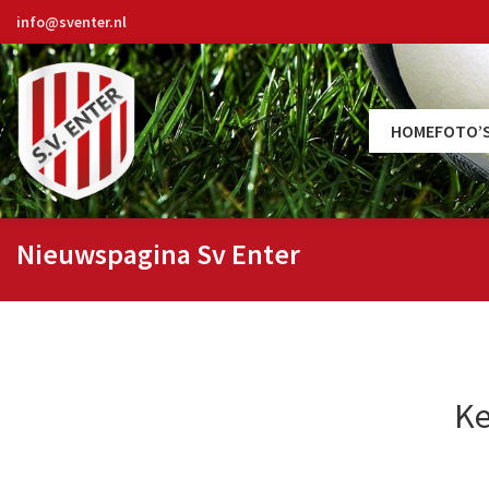
info@sventer.nl
HOME
FOTO’
Nieuwspagina Sv Enter
Ke