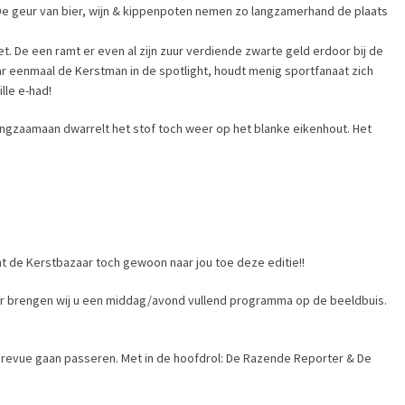
 De geur van bier, wijn & kippenpoten nemen zo langzamerhand de plaats
et. De een ramt er even al zijn zuur verdiende zwarte geld erdoor bij de
ar eenmaal de Kerstman in de spotlight, houdt menig sportfanaat zich
lle e-had!
langzaamaan dwarrelt het stof toch weer op het blanke eikenhout. Het
omt de Kerstbazaar toch gewoon naar jou toe deze editie!!
aar brengen wij u een middag/avond vullend programma op de beeldbuis.
e revue gaan passeren. Met in de hoofdrol: De Razende Reporter & De