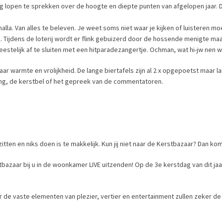
ig lopen te sprekken over de hoogte en diepte punten van afgelopen jaar.
lla. Van alles te beleven. Je weet soms niet waar je kijken of luisteren mo
 Tijdens de loterij wordt er flink gebuizerd door de hossende menigte ma
elijk af te sluiten met een hitparadezangertje. Ochman, wat hi-jw nen wi
ar warmte en vrolijkheid. De lange biertafels zijn al 2 x opgepoetst maar 
ing, de kerstbel of het gepreek van de commentatoren.
zitten en niks doen is te makkelijk. Kun jij niet naar de Kerstbazaar? Dan k
azaar bij u in de woonkamer LIVE uitzenden! Op de 3e kerstdag van dit j
 de vaste elementen van plezier, vertier en entertainment zullen zeker d