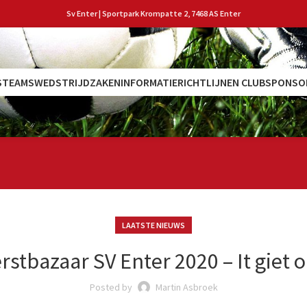
Sv Enter | Sportpark Krompatte 2, 7468 AS Enter
S
TEAMS
WEDSTRIJDZAKEN
INFORMATIE
RICHTLIJNEN CLUB
SPONSO
LAATSTE NIEUWS
rstbazaar SV Enter 2020 – It giet 
Posted by
Martin Asbroek