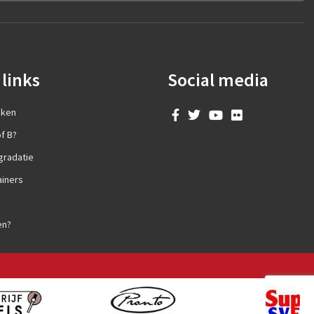
links
Social media
aken
f B?
gradatie
ainers
en?