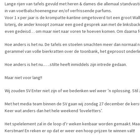
Lange rijen van tafels gevuld met heren & dames die allemaal standvast
in van voetbalschoenengeur en/of verfrissende parfums.
Voor 1 x per jaar is de krompatte-kantine omgetoverd tot een groot Walha
loterij, de ander knoopt zomaar een goed gesprek aan met de linksback.
even gedeisd… om maar niet naar voren te hoeven komen. Om daarna feest
Hoe anders is het nu. De tafels en stoelen smachten meer dan normaal na
gerammel van volle bierkratten over de toonbank, het geproost onderl
Hoe anders is het nu..….stilte heeft inmiddels zijn intrede gedaan.
Maar niet voor lang!!
Wij zouden SV Enter niet zijn of we bedenken wel weer ’n oplossing. Stil 
Met het media team binnen de SV gaan wij zondag 27 december de kerstb
Keer wat anders dan het hele weekend ‘loveletters’.
Het spelelement zal in de loop d’r weken kenbaar worden gemaakt. Maar
Kerstman! En reken er op dat er weer een hoop prijzen te winnen valt!