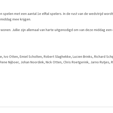
elen met een aantal 1e elftal spelers. In de rust van de wedstrijd wordt
e middag mee krijgen.
 te wonen. Jullie zijn allemaal van harte uitgenodigd om van deze middag e
e, Ivo Otten, Emiel Scholten, Robert Slaghekke, Lucien Brinks, Richard Sch
 Rene Nijboer, Johan Noordink, Nick Otten, Chris Roetgerink, Jarno Rutjes, 