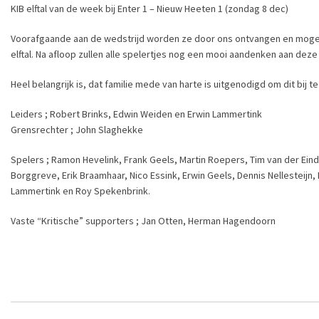
KIB elftal van de week bij Enter 1 – Nieuw Heeten 1 (zondag 8 dec)
Voorafgaande aan de wedstrijd worden ze door ons ontvangen en mogen sp
elftal. Na afloop zullen alle spelertjes nog een mooi aandenken aan dez
Heel belangrijk is, dat familie mede van harte is uitgenodigd om dit bij
Leiders ; Robert Brinks, Edwin Weiden en Erwin Lammertink
Grensrechter ; John Slaghekke
Spelers ; Ramon Hevelink, Frank Geels, Martin Roepers, Tim van der Eind
Borggreve, Erik Braamhaar, Nico Essink, Erwin Geels, Dennis Nellesteijn,
Lammertink en Roy Spekenbrink.
Vaste “Kritische” supporters ; Jan Otten, Herman Hagendoorn