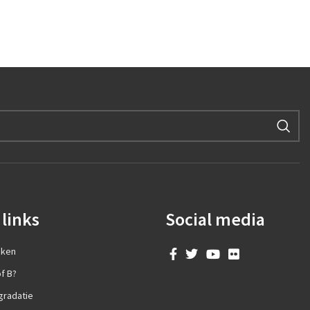
links
Social media
aken
f B?
gradatie