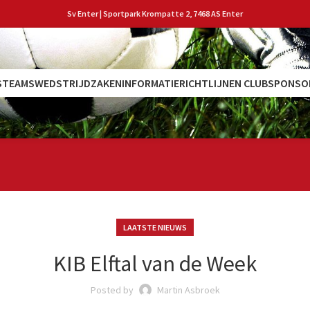
Sv Enter | Sportpark Krompatte 2, 7468 AS Enter
S
TEAMS
WEDSTRIJDZAKEN
INFORMATIE
RICHTLIJNEN CLUB
SPONSO
LAATSTE NIEUWS
KIB Elftal van de Week
Posted by
Martin Asbroek