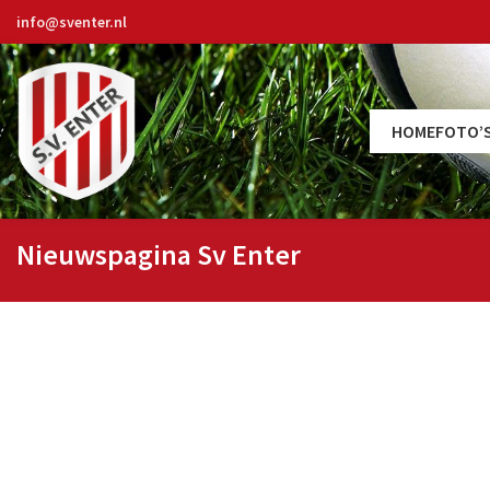
info@sventer.nl
HOME
FOTO’
Nieuwspagina Sv Enter