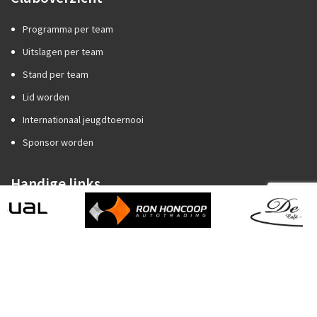
Programma per team
Uitslagen per team
Stand per team
Lid worden
Internationaal jeugdtoernooi
Sponsor worden
Handige links
Competitiezaken
Categorie A of B?
Promotie/degradatie
Oefenstof trainers
Spelregels