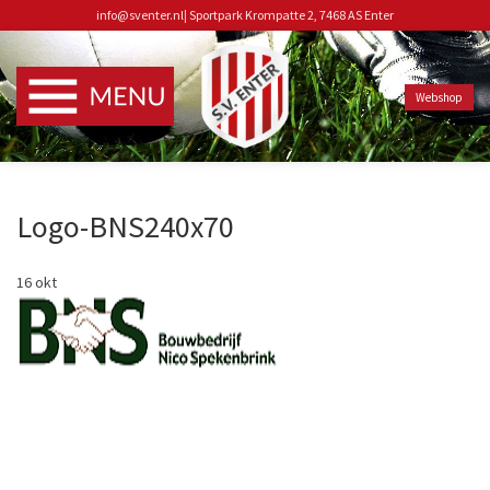
info@sventer.nl
|
Sportpark Krompatte 2, 7468 AS Enter
Webshop
Logo-BNS240x70
16
okt