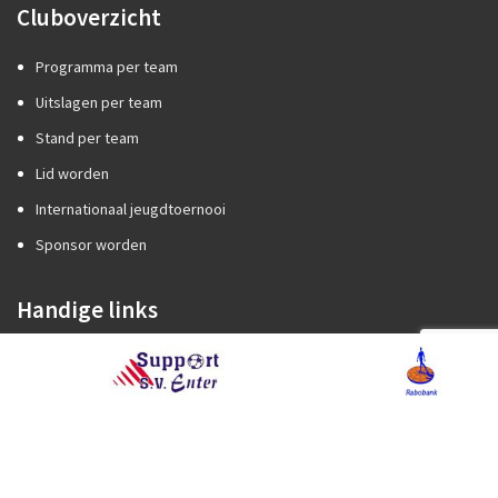
Cluboverzicht
Programma per team
Uitslagen per team
Stand per team
Lid worden
Internationaal jeugdtoernooi
Sponsor worden
Handige links
Competitiezaken
Categorie A of B?
Promotie/degradatie
Oefenstof trainers