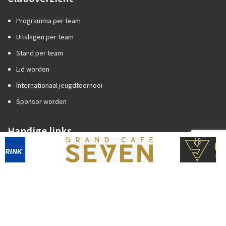
Programma per team
Uitslagen per team
Stand per team
Lid worden
Internationaal jeugdtoernooi
Sponsor worden
Handige links
Competitiezaken
Categorie A of B?
Promotie/degradatie
Oefenstof trainers
Spelregels