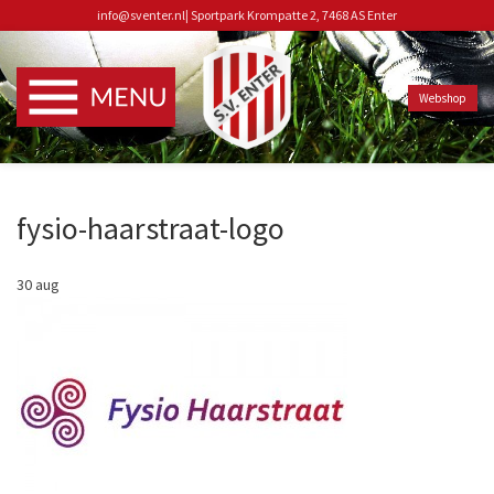
info@sventer.nl
|
Sportpark Krompatte 2, 7468 AS Enter
Webshop
fysio-haarstraat-logo
30
aug