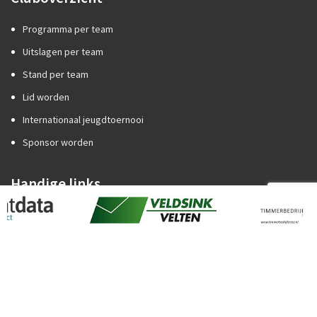
Programma per team
Uitslagen per team
Stand per team
Lid worden
Internationaal jeugdtoernooi
Sponsor worden
Handige links
Competitiezaken
Categorie A of B?
Promotie/degradatie
Oefenstof trainers
Spelregels