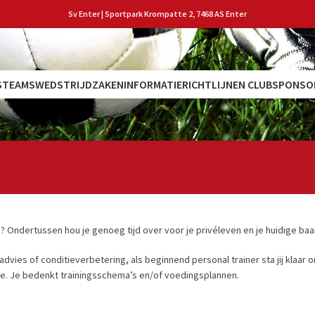
Sv Enter | Sportpark Krompatte 2, 7468 AS Enter
S
TEAMS
WEDSTRIJDZAKEN
INFORMATIE
RICHTLIJNEN CLUB
SPONSO
 Ondertussen hou je genoeg tijd over voor je privéleven en je huidige baan. 
advies of conditieverbetering, als beginnend personal trainer sta jij klaar
oe. Je bedenkt trainingsschema’s en/of voedingsplannen.