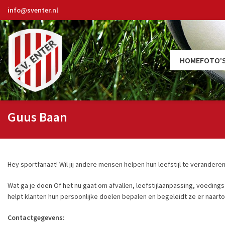
info@sventer.nl
HOME
FOTO’
Guus Baan
Hey sportfanaat! Wil jij andere mensen helpen hun leefstijl te veranderen?
Wat ga je doen Of het nu gaat om afvallen, leefstijlaanpassing, voedings
helpt klanten hun persoonlijke doelen bepalen en begeleidt ze er naart
Contactgegevens: