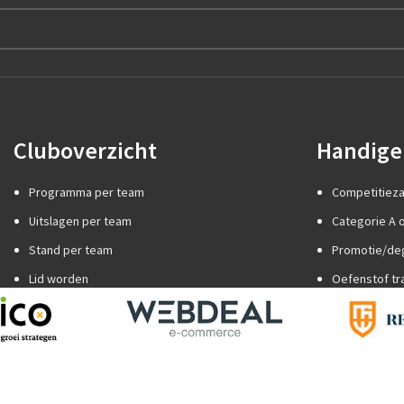
Cluboverzicht
Handige 
Programma per team
Competitiez
Uitslagen per team
Categorie A o
Stand per team
Promotie/de
Lid worden
Oefenstof tr
Internationaal jeugdtoernooi
Spelregels
Sponsor worden
Trainer word