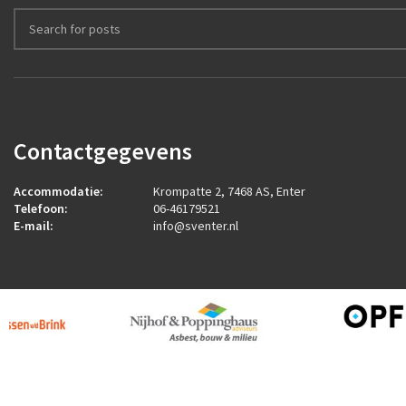
Contactgegevens
Accommodatie:
Krompatte 2, 7468 AS, Enter
Telefoon:
06-46179521
E-mail:
info@sventer.nl
2026
ROCK Design B.V.