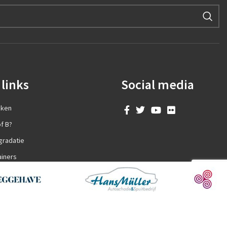
links
Social media
aken
f B?
gradatie
ainers
en?