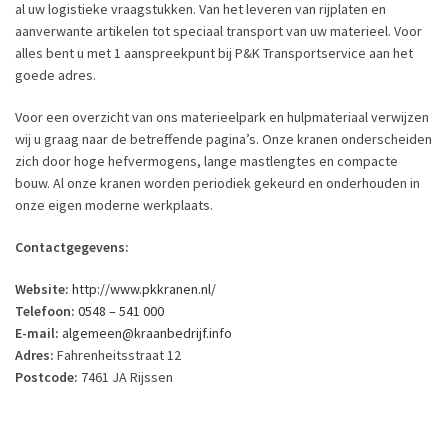
al uw logistieke vraagstukken. Van het leveren van rijplaten en
aanverwante artikelen tot speciaal transport van uw materieel. Voor
alles bent u met 1 aanspreekpunt bij P&K Transportservice aan het
goede adres.
Voor een overzicht van ons materieelpark en hulpmateriaal verwijzen
wij u graag naar de betreffende pagina’s. Onze kranen onderscheiden
zich door hoge hefvermogens, lange mastlengtes en compacte
bouw. Al onze kranen worden periodiek gekeurd en onderhouden in
onze eigen moderne werkplaats.
Contactgegevens:
Website:
http://www.pkkranen.nl/
Telefoon:
0548 – 541 000
E-mail:
algemeen@kraanbedrijf.info
Adres:
Fahrenheitsstraat 12
Postcode:
7461 JA Rijssen