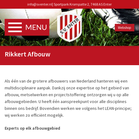
info@sventer.nl
|
Sportpark Krompatte 2, 7468 AS Enter
Webshop
Rikkert Afbouw
Als één van de grotere afbouwers van Nederland hanteren wij een
multidisciplinaire aanpak. Dankzij onze expertise op het gebied van
afbouw, metselwerken en projectstoffering ontzorgen wij u op alle
afbouwgebieden. U heeft één aanspreekpunt voor alle disciplines
binnen ons bedrijf. Bovendien werken we volgens het LEAN-principe;
wij werken zo efficiënt mogelijk.
Experts op elk afbouwgebied