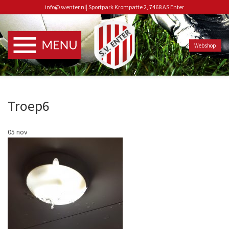
info@sventer.nl
|
Sportpark Krompatte 2, 7468 AS Enter
Webshop
Troep6
05
nov