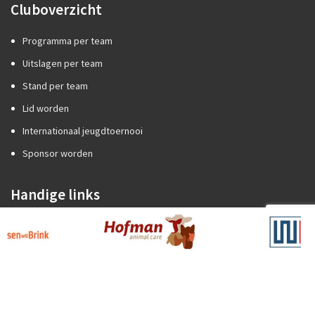
Cluboverzicht
Programma per team
Uitslagen per team
Stand per team
Lid worden
Internationaal jeugdtoernooi
Sponsor worden
Handige links
Competitiezaken
Categorie A of B?
Promotie/degradatie
Oefenstof trainers