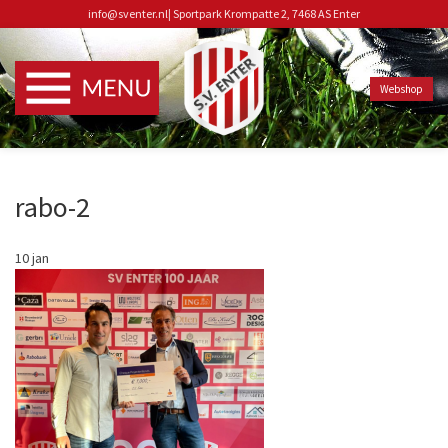
info@sventer.nl
|
Sportpark Krompatte 2, 7468 AS Enter
Webshop
rabo-2
10
jan