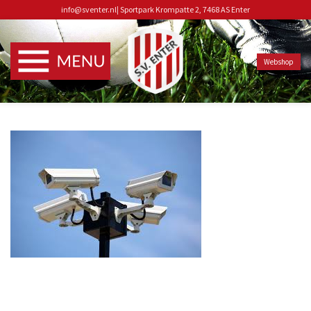
info@sventer.nl
|
Sportpark Krompatte 2, 7468 AS Enter
Webshop