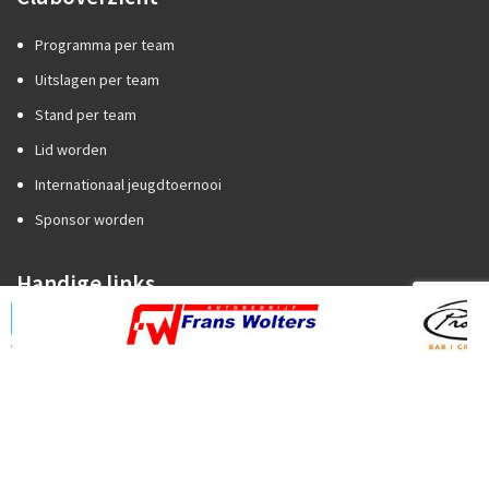
Programma per team
Uitslagen per team
Stand per team
Lid worden
Internationaal jeugdtoernooi
Sponsor worden
Handige links
Competitiezaken
Categorie A of B?
Promotie/degradatie
Oefenstof trainers
Spelregels