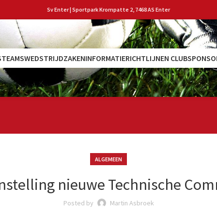
Sv Enter | Sportpark Krompatte 2, 7468 AS Enter
S
TEAMS
WEDSTRIJDZAKEN
INFORMATIE
RICHTLIJNEN CLUB
SPONSO
ALGEMEEN
stelling nieuwe Technische Com
Posted by
Martin Asbroek