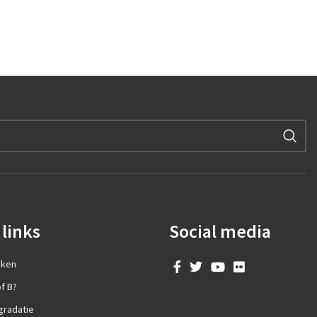
links
Social media
aken
f B?
gradatie