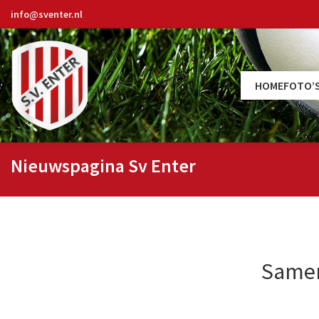
info@sventer.nl
HOME
FOTO’
Nieuwspagina Sv Enter
Samen