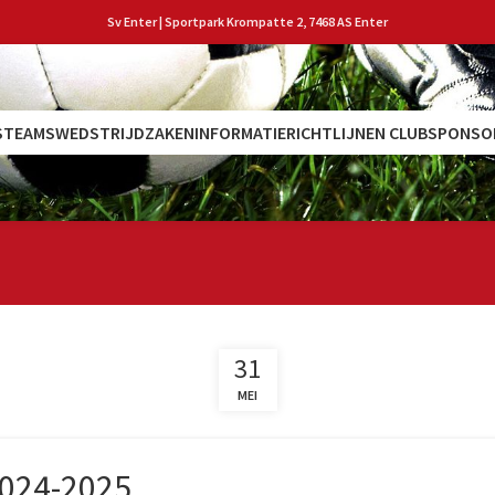
Sv Enter | Sportpark Krompatte 2, 7468 AS Enter
S
TEAMS
WEDSTRIJDZAKEN
INFORMATIE
RICHTLIJNEN CLUB
SPONSO
31
MEI
2024-2025