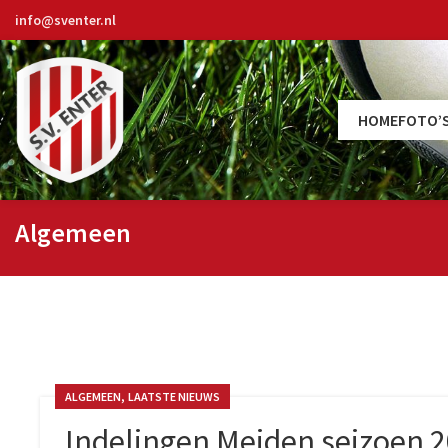
info@sventer.nl
HOME
FOTO’
Algemeen
,
ALGEMEEN
LAATSTE NIEUWS
Indelingen Meiden seizoen 