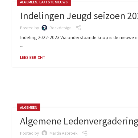
,
ALGEMEEN
LAATSTE NIEUWS
Indelingen Jeugd seizoen 2
Posted by
Rockdesign
Indeling 2022-2023 Via onderstaande knop is de nieuwe i
...
LEES BERICHT
ALGEMEEN
Algemene Ledenvergadering 
Posted by
Martin Asbroek