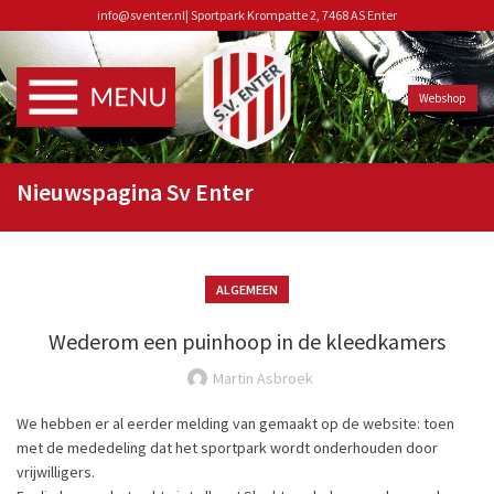
info@sventer.nl
|
Sportpark Krompatte 2, 7468 AS Enter
Webshop
Nieuwspagina Sv Enter
ALGEMEEN
Wederom een puinhoop in de kleedkamers
Martin Asbroek
We hebben er al eerder melding van gemaakt op de website: toen
met de mededeling dat het sportpark wordt onderhouden door
vrijwilligers.