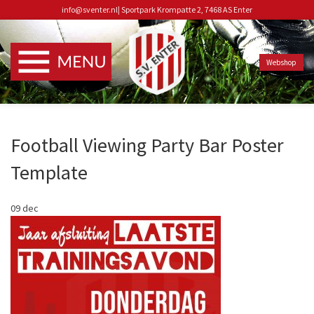
info@sventer.nl
|
Sportpark Krompatte 2, 7468 AS Enter
Webshop
Football Viewing Party Bar Poster
Template
09
dec