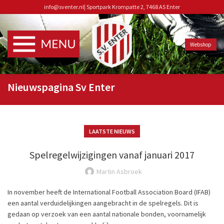
info@sventer.nl
|
Sportpark Krompatte 2, 7468 AS Enter
Webshop
Nieuwspagina Sv Enter
LAATSTE NIEUWS
Spelregelwijzigingen vanaf januari 2017
Martin Asbroek
In november heeft de International Football Association Board (IFAB)
een aantal verduidelijkingen aangebracht in de spelregels. Dit is
gedaan op verzoek van een aantal nationale bonden, voornamelijk