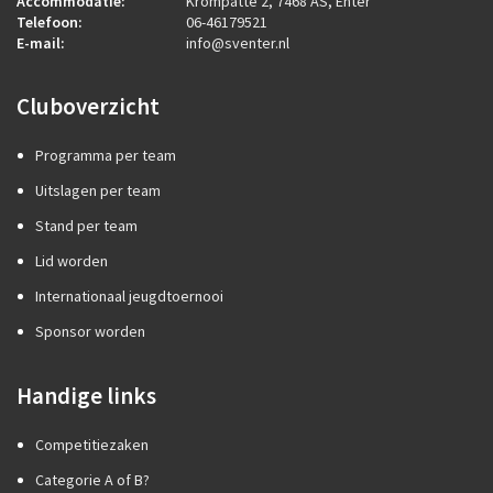
Accommodatie:
Krompatte 2, 7468 AS, Enter
Telefoon:
06-46179521
E-mail:
info@sventer.nl
Cluboverzicht
Programma per team
Uitslagen per team
Stand per team
Lid worden
Internationaal jeugdtoernooi
Sponsor worden
Handige links
Competitiezaken
Categorie A of B?