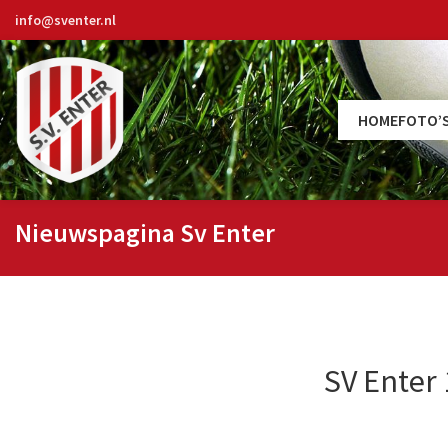
info@sventer.nl
HOME
FOTO’
Nieuwspagina Sv Enter
SV Enter 