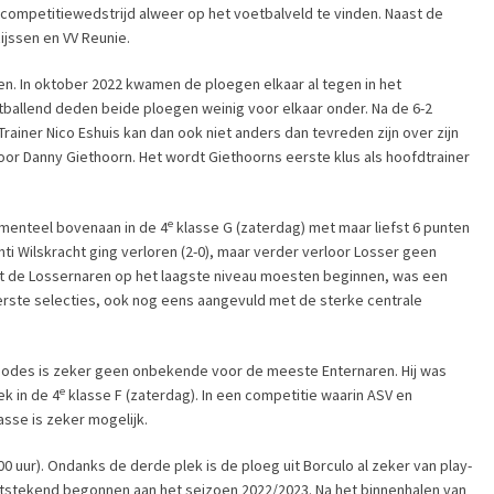
 competitiewedstrijd alweer op het voetbalveld te vinden. Naast de
ijssen en VV Reunie.
n. In oktober 2022 kwamen de ploegen elkaar al tegen in het
ballend deden beide ploegen weinig voor elkaar onder. Na de 6-2
rainer Nico Eshuis kan dan ook niet anders dan tevreden zijn over zijn
or Danny Giethoorn. Het wordt Giethoorns eerste klus als hoofdtrainer
e
omenteel bovenaan in de 4
klasse G (zaterdag) met maar liefst 6 punten
ti Wilskracht ging verloren (2-0), maar verder verloor Losser geen
t de Lossernaren op het laagste niveau moesten beginnen, was een
eerste selecties, ook nog eens aangevuld met de sterke centrale
rn Hodes is zeker geen onbekende voor de meeste Enternaren. Hij was
e
ek in de 4
klasse F (zaterdag). In een competitie waarin ASV en
asse is zeker mogelijk.
 uur). Ondanks de derde plek is de ploeg uit Borculo al zeker van play-
uitstekend begonnen aan het seizoen 2022/2023. Na het binnenhalen van