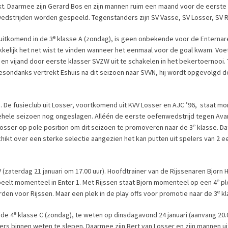
rkt. Daarmee zijn Gerard Bos en zijn mannen ruim een maand voor de eerste
edstrijden worden gespeeld. Tegenstanders zijn SV Vasse, SV Losser, SV R
e
uitkomend in de 3
klasse A (zondag), is geen onbekende voor de Enternare
elijk het net wist te vinden wanneer het eenmaal voor de goal kwam. Voet
 en vijand door eerste klasser SVZW uit te schakelen in het bekertoernooi. T
sondanks vertrekt Eshuis na dit seizoen naar SVVN, hij wordt opgevolgd do
. De fusieclub uit Losser, voortkomend uit KVV Losser en AJC ’96, staat m
 gehele seizoen nog ongeslagen. Alléén de eerste oefenwedstrijd tegen Avan
e
Losser op pole position om dit seizoen te promoveren naar de 3
klasse. Da
ikt over een sterke selectie aangezien het kan putten uit spelers van 2 
V (zaterdag 21 januari om 17.00 uur). Hoofdtrainer van de Rijssenaren Bjo
e
n speelt momenteel in Enter 1. Met Rijssen staat Bjorn momenteel op een 4
pl
e
den voor Rijssen. Maar een plek in de play offs voor promotie naar de 3
kl
e
 de 4
klasse C (zondag), te weten op dinsdagavond 24 januari (aanvang 20.00
ers binnen weten te slepen. Daarmee zijn Bert van Losser en zijn mannen 