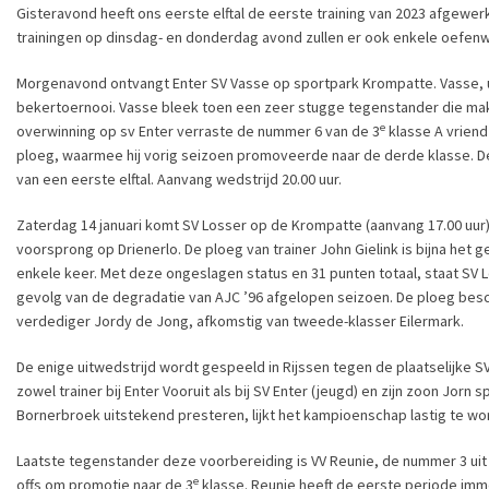
Gisteravond heeft ons eerste elftal de eerste training van 2023 afgewe
trainingen op dinsdag- en donderdag avond zullen er ook enkele oefenw
Morgenavond ontvangt Enter SV Vasse op sportpark Krompatte. Vasse, 
bekertoernooi. Vasse bleek toen een zeer stugge tegenstander die makk
e
overwinning op sv Enter verraste de nummer 6 van de 3
klasse A vriend
ploeg, waarmee hij vorig seizoen promoveerde naar de derde klasse. De
van een eerste elftal. Aanvang wedstrijd 20.00 uur.
Zaterdag 14 januari komt SV Losser op de Krompatte (aanvang 17.00 uur)
voorsprong op Drienerlo. De ploeg van trainer John Gielink is bijna het
enkele keer. Met deze ongeslagen status en 31 punten totaal, staat SV 
gevolg van de degradatie van AJC ’96 afgelopen seizoen. De ploeg besch
verdediger Jordy de Jong, afkomstig van tweede-klasser Eilermark.
De enige uitwedstrijd wordt gespeeld in Rijssen tegen de plaatselijke S
zowel trainer bij Enter Vooruit als bij SV Enter (jeugd) en zijn zoon Jor
Bornerbroek uitstekend presteren, lijkt het kampioenschap lastig te wor
Laatste tegenstander deze voorbereiding is VV Reunie, de nummer 3 uit
e
offs om promotie naar de 3
klasse. Reunie heeft de eerste periode imm