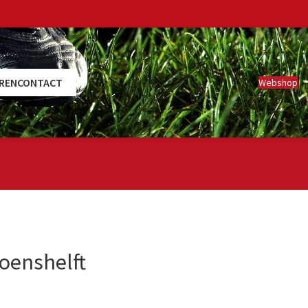
REN
CONTACT
Webshop
zoenshelft