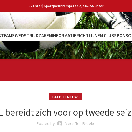
Sv Enter | Sportpark Krompatte 2, 7468 AS Enter
S
TEAMS
WEDSTRIJDZAKEN
INFORMATIE
RICHTLIJNEN CLUB
SPONSO
LAATSTE NIEUWS
1 bereidt zich voor op tweede sei
Posted by
Mees Ten Broeke