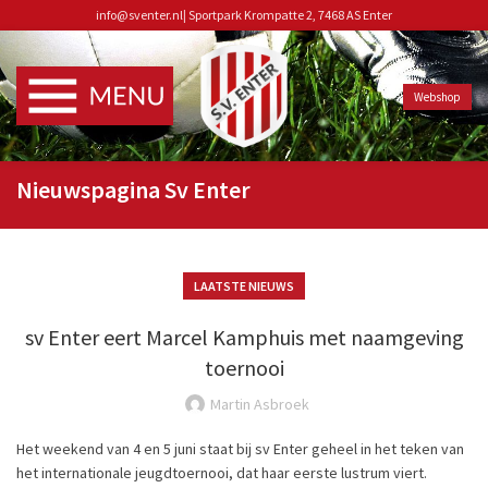
info@sventer.nl
|
Sportpark Krompatte 2, 7468 AS Enter
Webshop
Nieuwspagina Sv Enter
LAATSTE NIEUWS
sv Enter eert Marcel Kamphuis met naamgeving
toernooi
Martin Asbroek
Het weekend van 4 en 5 juni staat bij sv Enter geheel in het teken van
het internationale jeugdtoernooi, dat haar eerste lustrum viert.