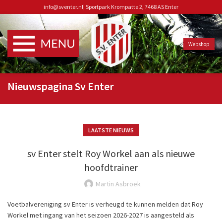
info@sventer.nl
|
Sportpark Krompatte 2, 7468 AS Enter
Webshop
Nieuwspagina Sv Enter
LAATSTE NIEUWS
sv Enter stelt Roy Workel aan als nieuwe
hoofdtrainer
Martin Asbroek
Voetbalvereniging sv Enter is verheugd te kunnen melden dat Roy
Workel met ingang van het seizoen 2026-2027 is aangesteld als