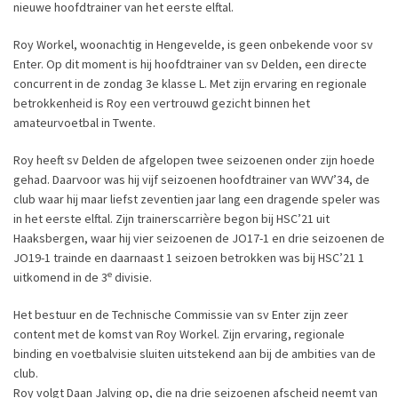
nieuwe hoofdtrainer van het eerste elftal.
Roy Workel, woonachtig in Hengevelde, is geen onbekende voor sv
Enter. Op dit moment is hij hoofdtrainer van sv Delden, een directe
concurrent in de zondag 3e klasse L. Met zijn ervaring en regionale
betrokkenheid is Roy een vertrouwd gezicht binnen het
amateurvoetbal in Twente.
Roy heeft sv Delden de afgelopen twee seizoenen onder zijn hoede
gehad. Daarvoor was hij vijf seizoenen hoofdtrainer van WVV’34, de
club waar hij maar liefst zeventien jaar lang een dragende speler was
in het eerste elftal. Zijn trainerscarrière begon bij HSC’21 uit
Haaksbergen, waar hij vier seizoenen de JO17-1 en drie seizoenen de
JO19-1 trainde en daarnaast 1 seizoen betrokken was bij HSC’21 1
e
uitkomend in de 3
divisie.
Het bestuur en de Technische Commissie van sv Enter zijn zeer
content met de komst van Roy Workel. Zijn ervaring, regionale
binding en voetbalvisie sluiten uitstekend aan bij de ambities van de
club.
Roy volgt Daan Jalving op, die na drie seizoenen afscheid neemt van