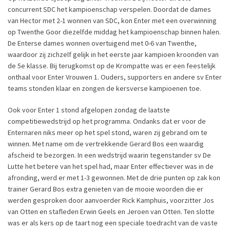
concurrent SDC het kampioenschap verspelen. Doordat de dames
van Hector met 2-1 wonnen van SDC, kon Enter met een overwinning
op Twenthe Goor diezelfde middag het kampioenschap binnen halen.
De Enterse dames wonnen overtuigend met 0-6 van Twenthe,
waardoor zij zichzelf gelijk in het eerste jaar kampioen kroonden van
de 5e klasse. Bij terugkomst op de Krompatte was er een feestelijk
onthaal voor Enter Vrouwen 1. Ouders, supporters en andere sv Enter
teams stonden klaar en zongen de kersverse kampioenen toe.
Ook voor Enter 1 stond afgelopen zondag de laatste
competitiewedstrijd op het programma. Ondanks dat er voor de
Enternaren niks meer op het spel stond, waren zij gebrand om te
winnen. Met name om de vertrekkende Gerard Bos een waardig
afscheid te bezorgen. In een wedstrijd waarin tegenstander sv De
Lutte het betere van het spel had, maar Enter effectiever was in de
afronding, werd er met 1-3 gewonnen. Met de drie punten op zak kon
trainer Gerard Bos extra genieten van de mooie woorden die er
werden gesproken door aanvoerder Rick Kamphuis, voorzitter Jos
van Otten en stafleden Erwin Geels en Jeroen van Otten. Ten slotte
was er als kers op de taart nog een speciale toedracht van de vaste