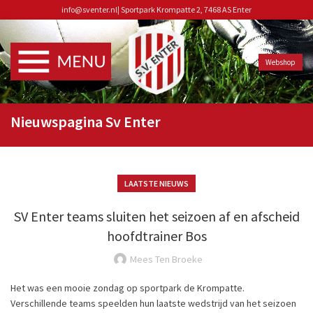
info@sventer.nl
|
Sportpark Krompatte 2, 7468 AS Enter
Webshop
Nieuwspagina Sv Enter
LAATSTE NIEUWS
SV Enter teams sluiten het seizoen af en afscheid
hoofdtrainer Bos
Mees Ten Broeke
Het was een mooie zondag op sportpark de Krompatte.
Verschillende teams speelden hun laatste wedstrijd van het seizoen