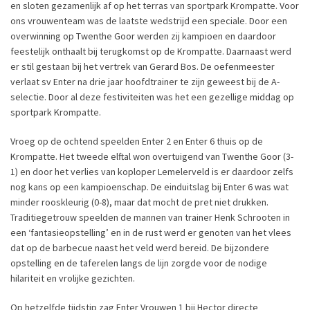
en sloten gezamenlijk af op het terras van sportpark Krompatte. Voor
ons vrouwenteam was de laatste wedstrijd een speciale. Door een
overwinning op Twenthe Goor werden zij kampioen en daardoor
feestelijk onthaalt bij terugkomst op de Krompatte. Daarnaast werd
er stil gestaan bij het vertrek van Gerard Bos. De oefenmeester
verlaat sv Enter na drie jaar hoofdtrainer te zijn geweest bij de A-
selectie. Door al deze festiviteiten was het een gezellige middag op
sportpark Krompatte.
Vroeg op de ochtend speelden Enter 2 en Enter 6 thuis op de
Krompatte. Het tweede elftal won overtuigend van Twenthe Goor (3-
1) en door het verlies van koploper Lemelerveld is er daardoor zelfs
nog kans op een kampioenschap. De einduitslag bij Enter 6 was wat
minder rooskleurig (0-8), maar dat mocht de pret niet drukken.
Traditiegetrouw speelden de mannen van trainer Henk Schrooten in
een ‘fantasieopstelling’ en in de rust werd er genoten van het vlees
dat op de barbecue naast het veld werd bereid. De bijzondere
opstelling en de taferelen langs de lijn zorgde voor de nodige
hilariteit en vrolijke gezichten.
Op hetzelfde tijdstip zag Enter Vrouwen 1 bij Hector directe