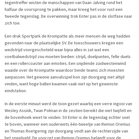
tegentreffer wisten de manschappen van Daan Jalving rond het
halfuur de voorsprong te pakken, maar kreeg het voor rust een
tweede tegenslag. De overwinning trok Enter pas in de slotfase naar
zich toe.
Een druk Sportpark de Krompatte als meer mensen de weg hadden
gevonden naar de plaatselijke SV. De toeschouwers kregen een
wedstrijd voorgeschoteld waar bijna alles in zat wat een
voetbalwedstrijd zou moeten bieden: strijd, doelpunten, felle duels
en een rollercoaster aan emoties. Een snijdende zuidwestenwind
waaide over de Krompatte waardoor beide teams zich moesten
aanpassen. Het gewone aanvalsspel kon zijn doorgang niet altijd
vinden, want hoge ballen kwamen vaak niet op het gewenste
eindstation.
In de eerste minuut werd de toon gezet waarbij een verre ingooi van
Wesley Assink, Twan Polman in de zestien bereikt die niet twijfelt en
de bovenhoek weet te vinden. SV Enter is de tegenslag echter snel
te boven, wanneer een ouderwets één-tweetje van Remon Oremus
en Thomas Roetgering zijn doorgang vindt aan de rechterzijde van
het speelveld. De voorzet van Remon Oremus belandt voor de