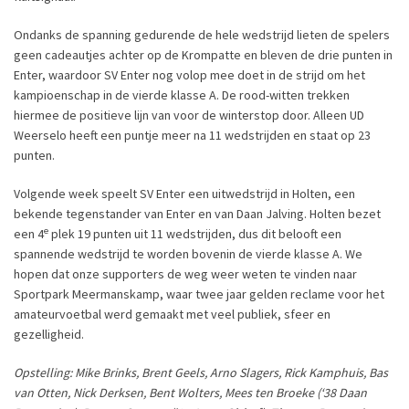
Ondanks de spanning gedurende de hele wedstrijd lieten de spelers
geen cadeautjes achter op de Krompatte en bleven de drie punten in
Enter, waardoor SV Enter nog volop mee doet in de strijd om het
kampioenschap in de vierde klasse A. De rood-witten trekken
hiermee de positieve lijn van voor de winterstop door. Alleen UD
Weerselo heeft een puntje meer na 11 wedstrijden en staat op 23
punten.
Volgende week speelt SV Enter een uitwedstrijd in Holten, een
bekende tegenstander van Enter en van Daan Jalving. Holten bezet
e
een 4
plek 19 punten uit 11 wedstrijden, dus dit belooft een
spannende wedstrijd te worden bovenin de vierde klasse A. We
hopen dat onze supporters de weg weer weten te vinden naar
Sportpark Meermanskamp, waar twee jaar gelden reclame voor het
amateurvoetbal werd gemaakt met veel publiek, sfeer en
gezelligheid.
Opstelling: Mike Brinks, Brent Geels, Arno Slagers, Rick Kamphuis, Bas
van Otten, Nick Derksen, Bent Wolters, Mees ten Broeke (‘38 Daan