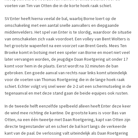
voeten van Tim van Otten die in de korte hoek raak schiet.
SV Enter heeft hierna veelal de bal, waarbij Borne loert op de
omschakeling met een aantal snelle aanvallers en diepgaande
middenvelders. Het spel van Enter is te slordig, waardoor de situatie
van omschakelen zich vaak voordoet. Een volley van Bent Wolters is
het grootste wapenfeit na een voorzet van Brent Geels. Mees Ten
Broeke komt in botsing met een speler van Borne en moet niet veel
later vervangen worden, de jeugdige Daan Roetgering uit onder 17
komt voor hem in de plaats. Eerst wordt na 32 minuten de ban
gebroken. Een goede aanval van rechts naar links komt uiteindelijk
voor de voeten van Thomas Roetgering die in de lange hoek raak
schiet. Echter volgt vrij snel weer de 2-2 uit een schermutseling in de
tegenaanval en met deze stand gaan de beide equipes ook rusten.
In de tweede helft eenzelfde spelbeeld alleen heeft Enter deze keer
de wind mee richting de kantine. De grootste kans is voor Bas van
Otten, na een één-tweetje met Daan Roetgering, kapt van Otten zijn
directe tegenstander uit en schiet de bal kort langs de verkeerde
kant van de paal. De verlossing valt uiteindelijk als Daan Roetgering