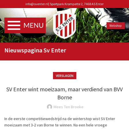
info@sventer.nl
|
Sportpark Krompatte 2, 7468 AS Enter
Webshop
Nieuwspagina Sv Enter
VERSLAGEN
SV Enter wint moeizaam, maar verdiend van BVV
Borne
Mees Ten Broeke
In de eerste competitiewedstrijd na de winterstop wist SV Enter
moeizaam met 3-2 van Borne te winnen. Na een hele vroege