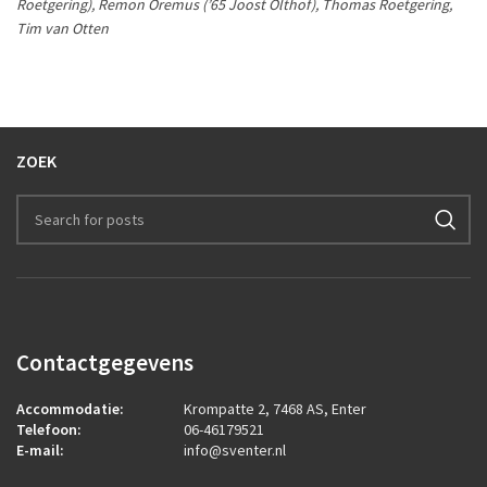
Roetgering), Remon Oremus (’65 Joost Olthof), Thomas Roetgering,
Tim van Otten
ZOEK
Contactgegevens
Accommodatie:
Krompatte 2, 7468 AS, Enter
Telefoon:
06-46179521
E-mail:
info@sventer.nl