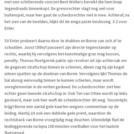
met een schitterende voorzet Bent Wolters bereikt die hem knap
tegendraads binnenkopt. De grensrechter vlagt nog wel voor
buitenspel, maar hier gaat de scheidsrechter niet in mee. Achteraf, na
het zien van de beelden, blijkt dit de enige juiste beslissing. 3-2 voor
Enter.
SV Enter probeert daarna door te drukken en Borne van zich af te
schudden. Joost Olthof passeert zijn directe tegenstander op
rechts, waarbij hij vervolgens het kunstmatige gras mag kussen,
penalty. Thomas Roetgerink pakte zijn revolver uit zijn achterzak om
de gegeven strafschop binnen te schieten, alleen zag hij zijn kogel
uiteen spatten op de doelman van Borne. Vervolgens lijkt Thomas de
bal alsnog eenvoudig binnen te kunnen schieten, maar wordt
onreglementair in de netten geduwd. De scheidsrechter ziet hier
echter geen tweede strafschop in. Ook Tim van Otten wordt op links
gevloerd, maar ook hier wuift de scheidsrechter dit weg. Tussentijds
krijgt Borne een aantal gele kaarten wegens commentaar op de
leiding. Hierbij zit ook een dubbele gele prent, waardoor de
rechtsback van Borne vroegtijdig mag douchen. Uiteindelijk fluit de
leidinggevende na bijna 100 minuten voetballen voor het laatste
fluitsignaal.