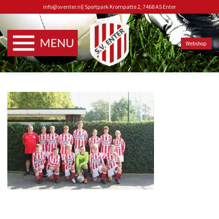
info@sventer.nl
|
Sportpark Krompatte 2, 7468 AS Enter
Webshop