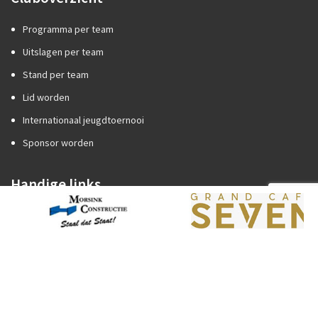
Programma per team
Uitslagen per team
Stand per team
Lid worden
Internationaal jeugdtoernooi
Sponsor worden
Handige links
Competitiezaken
Categorie A of B?
Promotie/degradatie
Oefenstof trainers
Spelregels