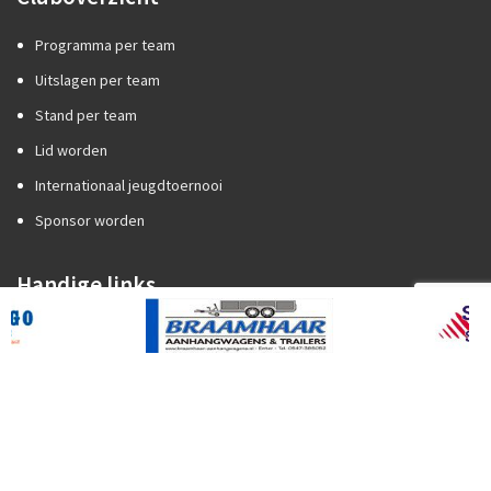
Programma per team
Uitslagen per team
Stand per team
Lid worden
Internationaal jeugdtoernooi
Sponsor worden
Handige links
Competitiezaken
Categorie A of B?
Promotie/degradatie
Oefenstof trainers
Spelregels