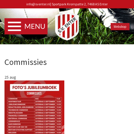
info@sventer.nl
|
Sportpark Krompatte 2, 7468 AS Enter
Webshop
Commissies
25
aug