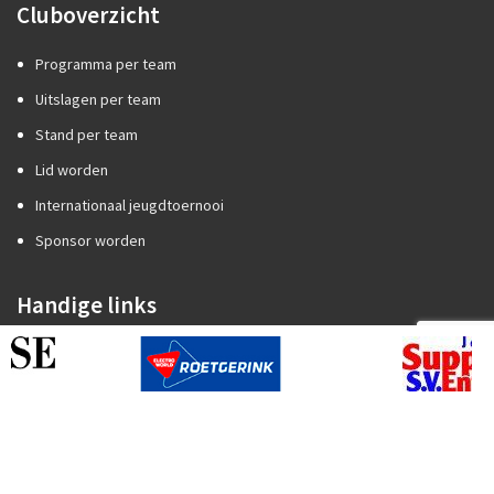
Cluboverzicht
Programma per team
Uitslagen per team
Stand per team
Lid worden
Internationaal jeugdtoernooi
Sponsor worden
Handige links
Competitiezaken
Categorie A of B?
Promotie/degradatie
Oefenstof trainers