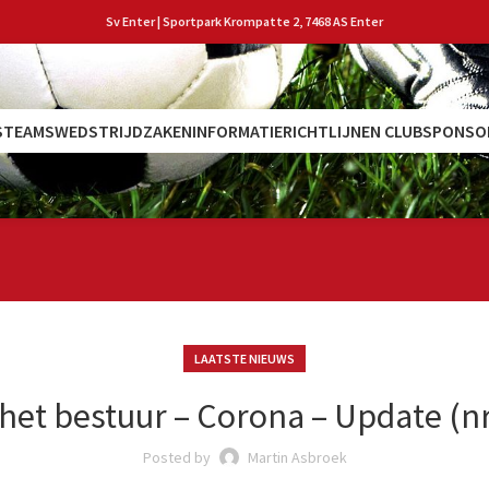
Sv Enter | Sportpark Krompatte 2, 7468 AS Enter
S
TEAMS
WEDSTRIJDZAKEN
INFORMATIE
RICHTLIJNEN CLUB
SPONSO
LAATSTE NIEUWS
het bestuur – Corona – Update (nr
Posted by
Martin Asbroek