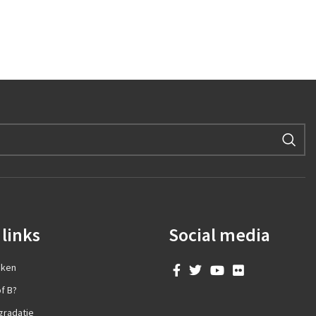
links
Social media
aken
f B?
gradatie