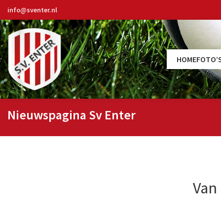
info@sventer.nl
HOME
FOTO’
Nieuwspagina Sv Enter
Van 