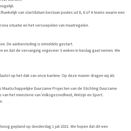
mogelijk.
fhankelijk van startdatum bestaan poules uit 8, 6 of 4 teams waarin een
orona situatie en het versoepelen van maatregelen.
toe. De aanbesteding is inmiddels gestart.
en en dat de vervanging ongeveer 3 weken in beslag gaat nemen. We
aatst op het dak van onze kantine. Op deze manier dragen wij als
nds Maatschappelijke Duurzame Projecten van de Stichting Duurzame
van het ministerie van Volksgezondheid, Welzijn en Sport.
n.
lsnog gepland op donderdag 1 juli 2021. We hopen dat dit een