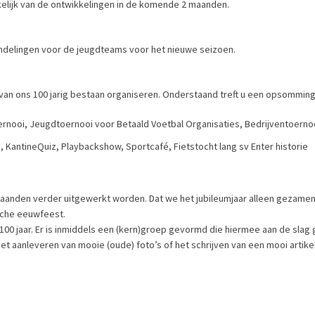
nkelijk van de ontwikkelingen in de komende 2 maanden.
ndelingen voor de jeugdteams voor het nieuwe seizoen.
r van ons 100 jarig bestaan organiseren. Onderstaand treft u een opsomming 
ernooi, Jeugdtoernooi voor Betaald Voetbal Organisaties, Bedrijventoernoo
 KantineQuiz, Playbackshow, Sportcafé, Fietstocht lang sv Enter historie
aanden verder uitgewerkt worden. Dat we het jubileumjaar alleen gezamenl
ische eeuwfeest.
r 100 jaar. Er is inmiddels een (kern)groep gevormd die hiermee aan de slag
het aanleveren van mooie (oude) foto’s of het schrijven van een mooi artike