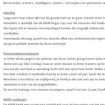
Beste leden, trainers, vrijwilligers, ouders / verzorgers en sponsoren va
Inleiding
Langzaam maar zeker lijkt het de goede kant op te gaan. Steeds meer m
Inmiddels is duidelijk dat de KNVB Regio Cup voor de senioren niet haa
We hopen dat er nieuwe versoepelingen komen die mogelijk maken dat 
voetballen.
Aanstaande dinsdag speelt ons tweede elftal een oefenwedstrijd tegen J
we geen publiek toelaten bij deze wedstrijd.
Kennismakingstrainingen
sv Enter wil de jeugd in de aanloop van deze zomer, graag kennis laten
duren een uur. Elke zondag staan er weer nieuwe sv Enter trainers op h
Hoe eerder een kind in aanraking komt met een sport hoe beter. Welke sp
hoe leuk voetbal is! Voetballen kan bij sv Enter vanaf vijf jaar. Vanaf d
Meedoen is kosteloos en vrijblijvend, je hoeft je dan ook niet aan te m
aansluiten in één van de jeugdelftallen.
De eerste training, voor meisjes en jongens vanaf 5 tot met 12 jaar, h
KNVB routekaart
De KNVB heeft een routekaart ontwikkeld voor de hervatting van het amat