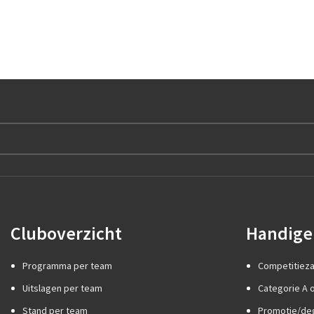
Cluboverzicht
Handige 
Programma per team
Competitiez
Uitslagen per team
Categorie A o
Stand per team
Promotie/de