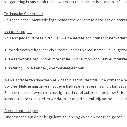
vergadering in ons clubhuis kan worden. Een en ander is uiteraard afha
Technische Commissie
De Technische Commissie legt momenteel de laatste hand aan de teami
sv Enter 100 jaar
Volgend jaar rond deze tijd zullen we de eerste activiteiten in het kade
Voetbalactivteiten; speciale editie van het Marcel Kamphuis Jeugdto
Feestactiviteiten; Jubileumreceptie, Jubileumbrunch, Jubileumreünie,
Overig; Jubileumboek, Voetbalplaatjesboek
Welke activiteiten daadwerkelijk gaan plaatsvinden zal in de komende m
op jullie. Meld je aan om een actieve bijdrage te leveren aan dit fantast
Een van de initiatieven die al is afgetrapt is het Jubileumboek – sv Ente
kunnen leveren dan stellen we dat zeer op prijs. Denk bijvoorbeeld aan 
Coronabeperkingen
Onderstaand zijn de belangrijkste zaken nog even op een rijtje gezet: