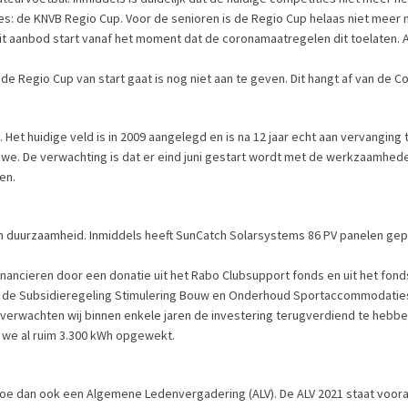
es: de KNVB Regio Cup. Voor de senioren is de Regio Cup helaas niet meer 
it aanbod start vanaf het moment dat de coronamaatregelen dit toelaten. A
 Regio Cup van start gaat is nog niet aan te geven. Dit hangt af van de C
t huidige veld is in 2009 aangelegd en is na 12 jaar echt aan vervanging 
e. De verwachting is dat er eind juni gestart wordt met de werkzaamhed
en.
n duurzaamheid. Inmiddels heeft SunCatch Solarsystems 86 PV panelen gepl
inancieren door een donatie uit het Rabo Clubsupport fonds en uit het fo
j de Subsidieregeling Stimulering Bouw en Onderhoud Sportaccommodaties 
 verwachten wij binnen enkele jaren de investering terugverdiend te hebbe
n we al ruim 3.300 kWh opgewekt.
 hoe dan ook een Algemene Ledenvergadering (ALV). De ALV 2021 staat voora