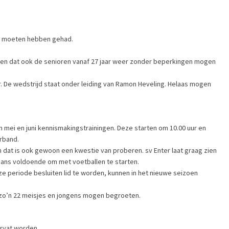
rik moeten hebben gehad.
 en dat ook de senioren vanaf 27 jaar weer zonder beperkingen mogen
r. De wedstrijd staat onder leiding van Ramon Heveling. Helaas mogen
 mei en juni kennismakingstrainingen. Deze starten om 10.00 uur en
erband.
n dat is ook gewoon een kwestie van proberen. sv Enter laat graag zien
orgaans voldoende om met voetballen te starten.
ze periode besluiten lid te worden, kunnen in het nieuwe seizoen
e zo’n 22 meisjes en jongens mogen begroeten.
ervat worden.