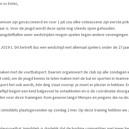
n sv Enter,
ensen zijn gevaccineerd en voor 1 juli zou elke volwassene zijn eerste p
lbaar is. Voor de jeugd wordt deze optie nog steeds open gehouden.
jeugdelftallen weer wedstrijden mogen spelen tegen andere verenigingen
O19-1. Dit betreft dus een wedstrijd met allemaal spelers onder de 27 jaa
 maken met de voetbalsport. Daarom organiseert de club op alle zondagen in
et veld, om de jeugd kennis te laten maken met de bal en sporten in teamv
ort het ook wordt, één ding staat voorop: je moet er plezier in hebben. E
ie leeftijd begint een kind balgevoel te ontwikkelen en is de coördinatie do
elden voor deze trainingen. Kom gewoon langs! Meisjes en jongens die na de
eeft inmiddels plaatsgevonden op zondag 2 mei. Op deze training hebben w
eurvoetbal. Inmiddels is duidelijk dat de huidige competities niet meer h