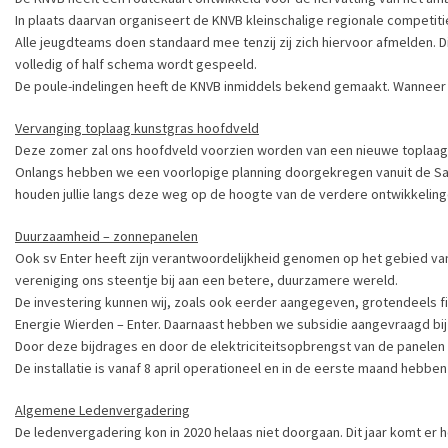
In plaats daarvan organiseert de KNVB kleinschalige regionale competiti
Alle jeugdteams doen standaard mee tenzij zij zich hiervoor afmelden. D
volledig of half schema wordt gespeeld.
De poule-indelingen heeft de KNVB inmiddels bekend gemaakt. Wanneer de
Vervanging toplaag kunstgras hoofdveld
Deze zomer zal ons hoofdveld voorzien worden van een nieuwe toplaag. He
Onlangs hebben we een voorlopige planning doorgekregen vanuit de Saw
houden jullie langs deze weg op de hoogte van de verdere ontwikkeling
Duurzaamheid – zonnepanelen
Ook sv Enter heeft zijn verantwoordelijkheid genomen op het gebied va
vereniging ons steentje bij aan een betere, duurzamere wereld.
De investering kunnen wij, zoals ook eerder aangegeven, grotendeels f
Energie Wierden – Enter. Daarnaast hebben we subsidie aangevraagd bi
Door deze bijdrages en door de elektriciteitsopbrengst van de panelen
De installatie is vanaf 8 april operationeel en in de eerste maand hebbe
Algemene Ledenvergadering
De ledenvergadering kon in 2020 helaas niet doorgaan. Dit jaar komt er